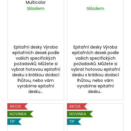
Multicolor
Skladem
Skladem
Epitafní desky Výroba
Epitafní desky Výroba
epitafních desek podle
epitafních desek podle
vašich specifických
vašich specifických
požadavků. Můžete si
požadavků. Můžete si
vybrat hotovou epitafní
vybrat hotovou epitafní
desku s krátkou dodací
desku s krátkou dodací
lhůtou, nebo vám
lhůtou, nebo vám
vyrobíme epitafní
vyrobíme epitafní
desku...
desku...
AKCIA
AKCIA
NOVINKA
NOVINKA
TIP
TIP