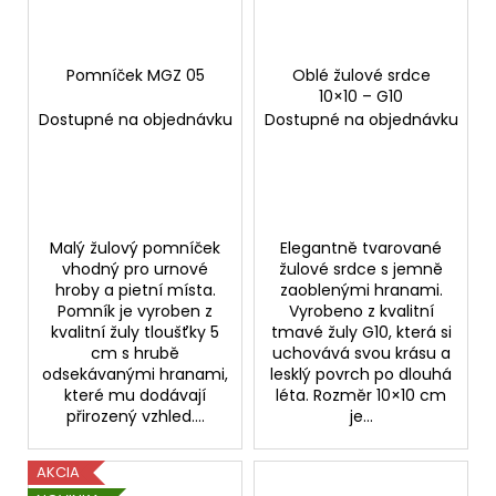
Pomníček MGZ 05
Oblé žulové srdce
10×10 – G10
Dostupné na objednávku
Dostupné na objednávku
Malý žulový pomníček
Elegantně tvarované
vhodný pro urnové
žulové srdce s jemně
hroby a pietní místa.
zaoblenými hranami.
Pomník je vyroben z
Vyrobeno z kvalitní
kvalitní žuly tloušťky 5
tmavé žuly G10, která si
cm s hrubě
uchovává svou krásu a
odsekávanými hranami,
lesklý povrch po dlouhá
které mu dodávají
léta. Rozměr 10×10 cm
přirozený vzhled....
je...
AKCIA