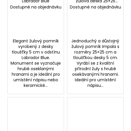
Labrador Blue
žulová deska 25×25
cm
Dostupné na objednávku
Dostupné na objednávku
Elegant žulový pomník
Jednoduchý a důstojný
vyrobený z desky
žulový pomník Impala s
tloušťky 5 cm v odstínu
rozměry 25×25 cm a
Labrador Blue.
tloušťkou desky 5 cm.
Monument se vyznačuje
Vyrábí se z kvalitní
hrubě oseklanými
přírodní žuly s hrubě
hranami a je ideální pro
osekávanými hranami.
umístění nápisu nebo
Ideální pro umístění
keramické...
nápisu...