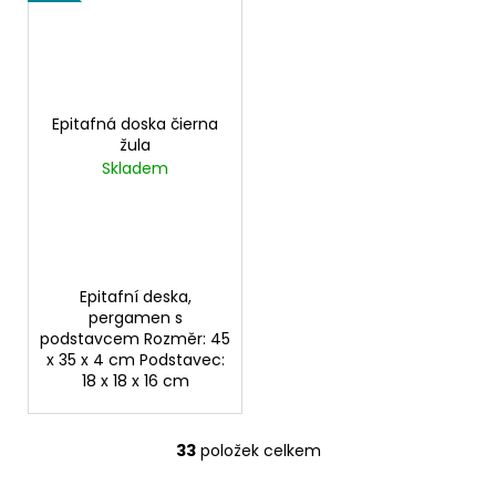
Epitafná doska čierna
žula
Skladem
Epitafní deska,
pergamen s
podstavcem Rozměr: 45
x 35 x 4 cm Podstavec:
18 x 18 x 16 cm
33
položek celkem
O
v