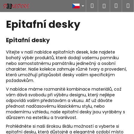
K
Přejít
Hledat
Náku
M
Přihlášen
na
o
obsah
Zpět
Zpět
košík
š
Epitafní desky
í
C
k
o
Epitafní desky
p
Vítejte v naší nabídce epitafních desek, kde najdete
o
bohatý výběr produktů, které dodají vašemu pomníku
t
nebo samostatnému památníku jedinečný a osobní
charakter. Naše kolekce zahrnuje různé tvary a provedení,
ř
která umožňují přizpůsobit desky vašim specifickým
e
požadavkům.
b
V nabídce máme rozmanité kombinace materiálů, což
u
vám dává svobodu při výběru designu, který nejlépe
odpovídá vašim představám a vkusu. Ať už dáváte
j
přednost nadčasovému klasickému stylu, nebo
e
modernímu vzhledu, naše epitafní desky jsou vyráběny s
t
důrazem na estetiku a trvanlivost.
e
Prohlédněte si naši širokou škálu možností a vyberte si
epitafní desku, která důstojně a elegantně ozdobí místo
n