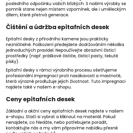
posledního odpočinku vašich blízkých. S našimi výrobky se
a
pomník stane nejen místem vzpomínek, ale i uměleckým
j
dílem, které přetrvá generace.
í
Čištění a údržba epitafních desek
t
?
Epitafní desky z přírodního kamene jsou prakticky
nezničitelné. Poškození předejdete dodržováním několika
jednoduchých pravidel. Nepoužívejte abrazivní čisticí
prostředky (např. práškové čističe, čisticí pasty, tekuté
písky).
HLEDAT
Epitafní desky v rámci výrobního procesu ošetřujeme
profesionální impregnací proti nasákavosti a mastnotě,
která výrazně prodlužuje jejich životnost. Tuto impregnaci
najdete také v našem e-shopu.
D
Ceny epitafních desek
o
p
Základní a akční ceny epitafních desek najdete v našem
o
e-shopu. Stačí si vybrat a kliknout na materiál. Pokud
r
nenajdete, co hledáte, nebo potřebujete poradit,
u
kontaktujte nás a my vám připravíme nabídku přesně