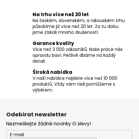
l
á
Na trhu více než 20 let
d
Na českém, slovenském, a rakouském trhu
a
působíme již více než 20 let. Za tu dobu
c
jsme získali mnoho zkušeností.
í
Garance kvality
p
Více než 3 000 zákazníků. Naše práce nás
r
opravdu baví. Pečlivě dbáme na každý
v
detail.
k
y
Široká nabídka
v
V naší nabídce najdete více než 10 000
produktů. Vždy vám rádi pomůžeme s
ý
výběrem.
p
i
Z
s
á
u
Odebírat newsletter
p
Nezmeškejte žádné novinky či slevy!
a
t
E-mail