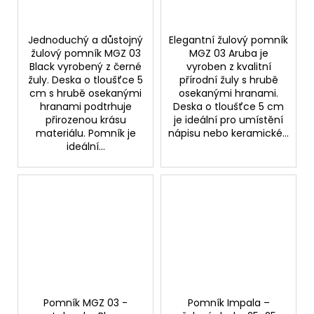
Jednoduchý a důstojný
Elegantní žulový pomník
žulový pomník MGZ 03
MGZ 03 Aruba je
Black vyrobený z černé
vyroben z kvalitní
žuly. Deska o tloušťce 5
přírodní žuly s hrubě
cm s hrubě osekanými
osekanými hranami.
hranami podtrhuje
Deska o tloušťce 5 cm
přirozenou krásu
je ideální pro umístění
materiálu. Pomník je
nápisu nebo keramické...
ideální...
Pomník MGZ 03 -
Pomník Impala –