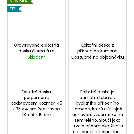
NOVINKA
TIP
Gravírovaná epitafná
Epitafní deska z
doska čierna žula
přírodního kamene
Skladem
Dostupné na objednávku
Epitafní deska,
Epitafní deska je
pergamen s
pamětní tabule z
podstavcem Rozměr: 45
kvalitního přírodního
x 35 x 4 cm Podstavec:
kamene, která důstojně
18 x 18 x 16 cm
uchování vzpomínku na
zemřelého. Slouží jako
trvalá připomínka života
a osobnosti zesnulého...