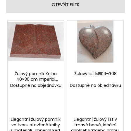
í
OTEVŘÍT FILTR
p
r
V
o
ý
d
p
u
i
k
s
t
p
ů
r
o
Žulový pomník Kniha
Žulový list MBP11-G08
40×30 cm Imperial
d
Red
Dostupné na objednávku
Dostupné na objednávku
u
k
t
ů
Elegantní žulový pomník
Elegantní žulový list v
ve tvaru otevřené knihy
tmavé barvě, ideální
z materiálu Imperial Red.
doplněk každého hrobu.