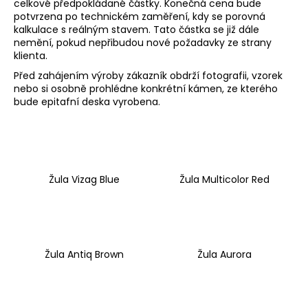
celkové předpokládané částky. Konečná cena bude
potvrzena po technickém zaměření, kdy se porovná
kalkulace s reálným stavem. Tato částka se již dále
nemění, pokud nepřibudou nové požadavky ze strany
klienta.
Před zahájením výroby zákazník obdrží fotografii, vzorek
nebo si osobně prohlédne konkrétní kámen, ze kterého
bude epitafní deska vyrobena.
Žula Vizag Blue
Žula Multicolor Red
Žula Antiq Brown
Žula Aurora