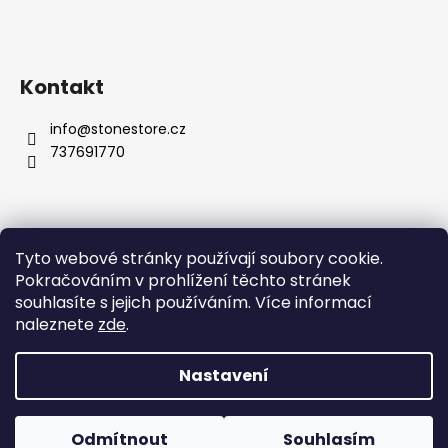
Kontakt
info
@
stonestore.cz
737691770
Tyto webové stránky používají soubory cookie.
Obchodní podmínky
Podmínky ochrany osobních údajů
Pokračováním v prohlížení těchto stránek
Velkoobchod
Kontakty
souhlasíte s jejich používáním. Více informací
naleznete
zde
.
Nastavení
Vytvořil Shoptet
Copyright 2026
STONESTORE
. Všechna práva vyhrazena.
Odmítnout
Souhlasím
Upravit nastavení cookies