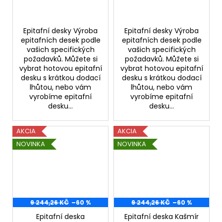
Epitafní desky Výroba
Epitafní desky Výroba
epitafních desek podle
epitafních desek podle
vašich specifických
vašich specifických
požadavků. Můžete si
požadavků. Můžete si
vybrat hotovou epitafní
vybrat hotovou epitafní
desku s krátkou dodací
desku s krátkou dodací
lhůtou, nebo vám
lhůtou, nebo vám
vyrobíme epitafní
vyrobíme epitafní
desku...
desku...
AKCIA
AKCIA
NOVINKA
NOVINKA
9 244,26 KČ
–60 %
9 244,26 KČ
–60 %
Epitafní deska
Epitafní deska Kašmír