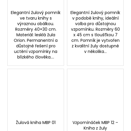
Elegantní žulový pomník
Elegantní žulový pomník
ve tvaru knihy s
v podobě knihy, ideální
výraznou obálkou.
volba pro důstojnou
Rozměry 40×30 cm.
vzpomínku. Rozměry 60
Materiál: lesklá žula
x 45 cm s tloušťkou 7
Orion. Permanentní a
cm. Pomník je vytvořen
důstojné řešení pro
z kvalitní žuly dostupné
uctění vzpomínky na
v několika...
blízkého člověka....
Žulová kniha MBP 01
Vzpomínáček MBP 12 –
Kniha z žuly