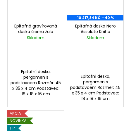
10 217,34 KČ
–40 %
Epitafná gravírovaná
Epitafná doska Nero
doska čierna žula
Assoluto Kniha
Skladem
Skladem
Epitafní deska,
Epitafní deska,
pergamen s
pergamen s
podstavcem Rozměr: 45
podstavcem Rozměr: 45
x 35 x 4 cm Podstavec:
x 35 x 4 cm Podstavec:
18 x 18 x 16 cm
18 x 18 x 16 cm
AKCIA
NOVINKA
TIP