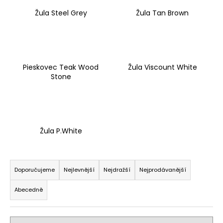
Žula Steel Grey
Žula Tan Brown
Pieskovec Teak Wood
Žula Viscount White
Stone
Žula P.White
Ř
a
Doporučujeme
Nejlevnější
Nejdražší
Nejprodávanější
z
Abecedně
e
n