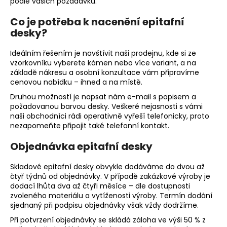
č
podle vašich požadavků.
u
Co je potřeba k nacenění epitafní
j
desky?
e
m
Ideálním řešením je navštívit naši prodejnu, kde si ze
e
vzorkovníku vyberete kámen nebo více variant, a na
základě nákresu a osobní konzultace vám připravíme
cenovou nabídku – ihned a na místě.
Druhou možností je napsat nám e-mail s popisem a
požadovanou barvou desky. Veškeré nejasnosti s vámi
naši obchodníci rádi operativně vyřeší telefonicky, proto
nezapomeňte připojit také telefonní kontakt.
Objednávka epitafní desky
Skladové epitafní desky obvykle dodáváme do dvou až
čtyř týdnů od objednávky. V případě zakázkové výroby je
dodací lhůta dva až čtyři měsíce – dle dostupnosti
zvoleného materiálu a vytíženosti výroby. Termín dodání
sjednaný při podpisu objednávky však vždy dodržíme.
Při potvrzení objednávky se skládá záloha ve výši 50 % z