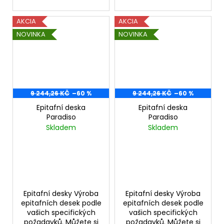
AKCIA
AKCIA
NOVINKA
NOVINKA
9 244,26 KČ
–60 %
9 244,26 KČ
–60 %
Epitafní deska
Epitafní deska
Paradiso
Paradiso
Skladem
Skladem
Epitafní desky Výroba
Epitafní desky Výroba
epitafních desek podle
epitafních desek podle
vašich specifických
vašich specifických
požadavků. Můžete si
požadavků. Můžete si