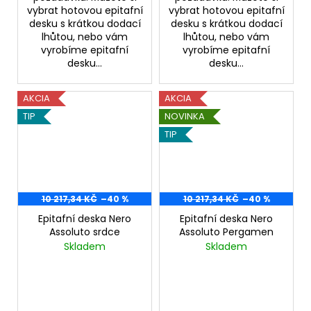
vybrat hotovou epitafní
vybrat hotovou epitafní
desku s krátkou dodací
desku s krátkou dodací
lhůtou, nebo vám
lhůtou, nebo vám
vyrobíme epitafní
vyrobíme epitafní
desku...
desku...
AKCIA
AKCIA
TIP
NOVINKA
TIP
10 217,34 KČ
–40 %
10 217,34 KČ
–40 %
Epitafní deska Nero
Epitafní deska Nero
Assoluto srdce
Assoluto Pergamen
Skladem
Skladem