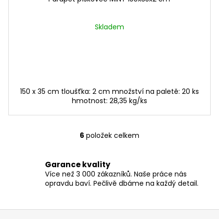
Skladem
150 x 35 cm tloušťka: 2 cm množství na paletě: 20 ks
hmotnost: 28,35 kg/ks
6
položek celkem
O
v
l
Garance kvality
á
Více než 3 000 zákazníků. Naše práce nás
d
opravdu baví. Pečlivě dbáme na každý detail.
a
c
í