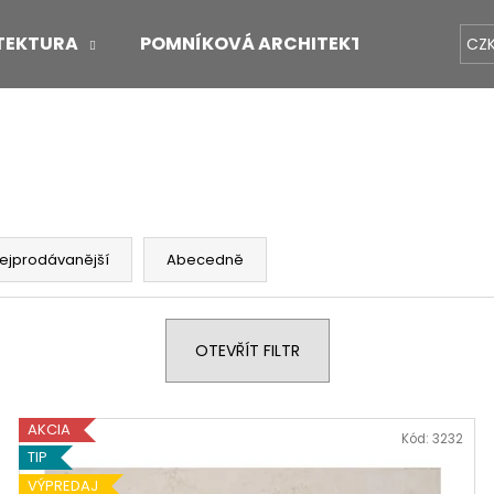
TEKTURA
POMNÍKOVÁ ARCHITEKTURA
O 
CZ
Co potřebujete najít?
HLEDAT
ejprodávanější
Abecedně
Doporučujeme
OTEVŘÍT FILTR
AKCIA
Kód:
3232
TIP
VÝPREDAJ