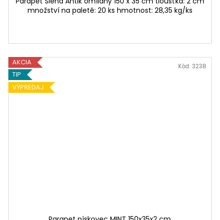
Parapet Siena Antik omílaný 150 x 35 cm tloušťka: 2 cm
množství na paletě: 20 ks hmotnost: 28,35 kg/ks
AKCIA
Kód:
3238
TIP
VÝPREDAJ
Parapet pískovec MINT 150x35x2 cm