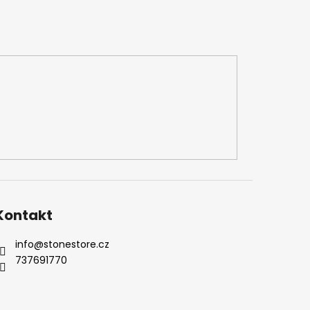
Kontakt
info
@
stonestore.cz
737691770