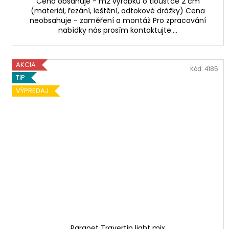
Cena obsahuje - m2 výrobku o tloušťce 2 cm
(materiál, řezání, leštění, odtokové drážky) Cena
neobsahuje - zaměření a montáž Pro zpracování
nabídky nás prosím kontaktujte....
AKCIA
Kód:
4185
TIP
VÝPREDAJ
Parapet Travertin light mix