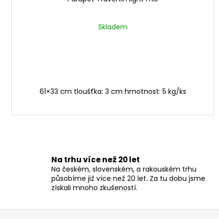
Skladem
61×33 cm tloušťka: 3 cm hmotnost: 5 kg/ks
Na trhu více než 20 let
Na českém, slovenském, a rakouském trhu
působíme již více než 20 let. Za tu dobu jsme
získali mnoho zkušeností.
Z