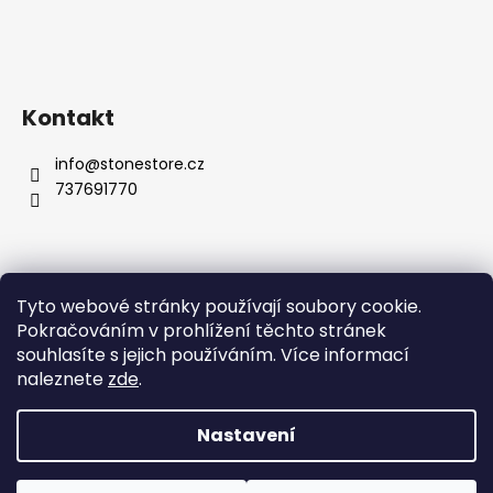
Kontakt
info
@
stonestore.cz
737691770
Tyto webové stránky používají soubory cookie.
Obchodní podmínky
Podmínky ochrany osobních údajů
Pokračováním v prohlížení těchto stránek
Velkoobchod
Kontakty
souhlasíte s jejich používáním. Více informací
naleznete
zde
.
Nastavení
Vytvořil Shoptet
Copyright 2026
STONESTORE
. Všechna práva vyhrazena.