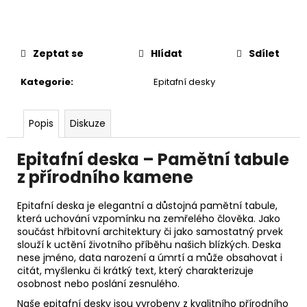
č
u
j
e
Zeptat se
Hlídat
Sdílet
m
e
Kategorie
:
Epitafní desky
Popis
Diskuze
Epitafní deska – Pamětní tabule
z přírodního kamene
Epitafní deska je elegantní a důstojná pamětní tabule,
která uchování vzpomínku na zemřelého člověka. Jako
součást hřbitovní architektury či jako samostatný prvek
slouží k uctění životního příběhu našich blízkých. Deska
nese jméno, data narození a úmrtí a může obsahovat i
citát, myšlenku či krátký text, který charakterizuje
osobnost nebo poslání zesnulého.
Naše epitafní desky jsou vyrobeny z kvalitního přírodního