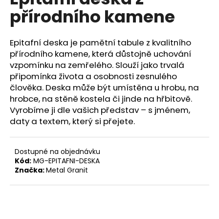
je
a
přírodního kamene
0,0
z
j
5
í
hvězdiček.
Epitafní deska je pamětní tabule z kvalitního
t
přírodního kamene, která důstojně uchování
?
vzpomínku na zemřelého. Slouží jako trvalá
připomínka života a osobnosti zesnulého
člověka. Deska může být umístěna u hrobu, na
hrobce, na stěně kostela či jinde na hřbitově.
Vyrobíme ji dle vašich představ – s jménem,
HLEDAT
daty a textem, který si přejete.
Dostupné na objednávku
D
Kód:
MG-EPITAFNI-DESKA
o
Značka:
Metal Granit
p
o
r
u