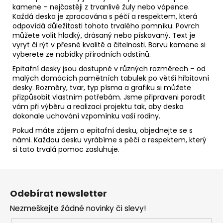
kamene – nejčastěji z trvanlivé žuly nebo vápence.
Každá deska je zpracována s péčí a respektem, která
odpovídá důležitosti tohoto trvalého pomníku. Povrch
můžete volit hladký, drásaný nebo pískovaný. Text je
vyryt či rýt v přesné kvalitě a čitelnosti. Barvu kamene si
vyberete ze nabídky přírodních odstínů.
Epitafní desky jsou dostupné v různých rozměrech – od
malých domácích pamětních tabulek po větší hřbitovní
desky. Rozměry, tvar, typ písma a grafiku si můžete
přizpůsobit vlastním potřebám. Jsme připraveni poradit
vám při výběru a realizaci projektu tak, aby deska
dokonale uchování vzpomínku vaší rodiny.
Pokud máte zájem o epitafní desku, objednejte se s
námi. Každou desku vyrábíme s péčí a respektem, který
si tato trvalá pomoc zasluhuje.
Z
á
Odebírat newsletter
p
Nezmeškejte žádné novinky či slevy!
a