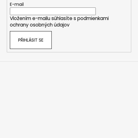
č
t
E-mail
u
í
j
Vložením e-mailu súhlasíte s
podmienkami
e
ochrany osobných údajov
m
e
PŘIHLÁSIT SE