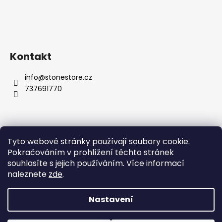
Kontakt
info
@
stonestore.cz
737691770
Tyto webové stránky používají soubory cookie.
Obchodní podmínky
Podmínky ochrany osobních údajů
Pokračováním v prohlížení těchto stránek
Velkoobchod
Kontakty
souhlasíte s jejich používáním. Více informací
naleznete
zde
.
Nastavení
Vytvořil Shoptet