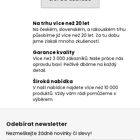
a
j
í
Na trhu více než 20 let
Na českém, slovenském, a rakouském trhu
t
působíme již více než 20 let. Za tu dobu
?
jsme získali mnoho zkušeností.
Garance kvality
Více než 3 000 zákazníků. Naše práce nás
opravdu baví. Pečlivě dbáme na každý
detail.
HLEDAT
Široká nabídka
V naší nabídce najdete více než 10 000
produktů. Vždy vám rádi pomůžeme s
D
výběrem.
o
Z
p
á
o
Odebírat newsletter
r
p
u
Nezmeškejte žádné novinky či slevy!
a