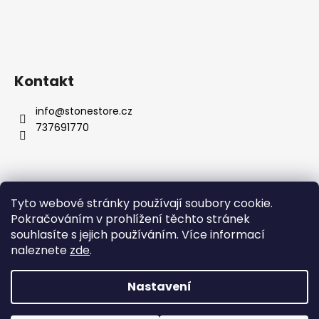
Kontakt
info
@
stonestore.cz
737691770
Tyto webové stránky používají soubory cookie.
Obchodní podmínky
Podmínky ochrany osobních údajů
Pokračováním v prohlížení těchto stránek
Velkoobchod
Kontakty
souhlasíte s jejich používáním. Více informací
naleznete
zde
.
Nastavení
Vytvořil Shoptet