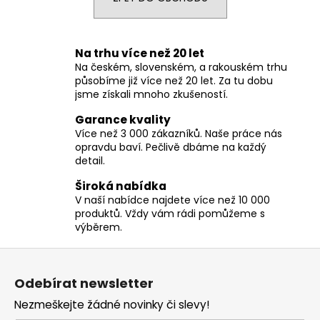
a
j
í
Na trhu více než 20 let
Na českém, slovenském, a rakouském trhu
t
působíme již více než 20 let. Za tu dobu
?
jsme získali mnoho zkušeností.
Garance kvality
Více než 3 000 zákazníků. Naše práce nás
opravdu baví. Pečlivě dbáme na každý
detail.
HLEDAT
Široká nabídka
V naší nabídce najdete více než 10 000
produktů. Vždy vám rádi pomůžeme s
D
výběrem.
o
Z
p
á
o
Odebírat newsletter
r
p
u
Nezmeškejte žádné novinky či slevy!
a