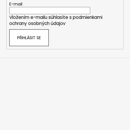
č
t
E-mail
u
í
j
Vložením e-mailu súhlasíte s
podmienkami
e
ochrany osobných údajov
m
e
PŘIHLÁSIT SE