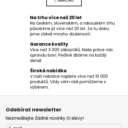
NAHORU
l
n
k
á
o
d
Na trhu více než 20 let
v
a
á
Na českém, slovenském, a rakouském trhu
c
n
působíme již více než 20 let. Za tu dobu
í
í
jsme získali mnoho zkušeností.
p
Garance kvality
r
Více než 3 000 zákazníků. Naše práce nás
v
opravdu baví. Pečlivě dbáme na každý
k
detail.
y
v
Široká nabídka
ý
V naší nabídce najdete více než 10 000
produktů. Vždy vám rádi pomůžeme s
p
výběrem.
i
s
Z
u
á
Odebírat newsletter
p
Nezmeškejte žádné novinky či slevy!
a