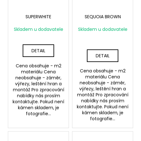
SUPERWHITE
SEQUOIA BROWN
Skladem u dodavatele
Skladem u dodavatele
DETAIL
DETAIL
Cena obsahuje - m2
Cena obsahuje - m2
materiálu Cena
materiálu Cena
neobsahuje - záměr,
neobsahuje - záměr,
výřezy, leštění hran a
výřezy, leštění hran a
montáž Pro zpracování
montáž Pro zpracování
nabídky nás prosím
nabídky nás prosím
kontaktujte. Pokud není
kontaktujte. Pokud není
kámen skladem, je
kámen skladem, je
fotografie...
fotografie...