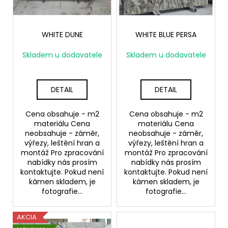
p
ů
a
r
j
o
WHITE DUNE
WHITE BLUE PERSA
í
d
t
Skladem u dodavatele
Skladem u dodavatele
u
?
k
t
DETAIL
DETAIL
ů
Cena obsahuje - m2
Cena obsahuje - m2
HLEDAT
materiálu Cena
materiálu Cena
neobsahuje - záměr,
neobsahuje - záměr,
výřezy, leštění hran a
výřezy, leštění hran a
montáž Pro zpracování
montáž Pro zpracování
D
nabídky nás prosím
nabídky nás prosím
o
kontaktujte. Pokud není
kontaktujte. Pokud není
kámen skladem, je
kámen skladem, je
p
fotografie...
fotografie...
o
r
u
AKCIA