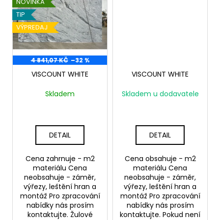
č
NOVINKA
u
TIP
j
VÝPREDAJ
e
m
e
4 841,07 KČ
–32 %
VISCOUNT WHITE
VISCOUNT WHITE
Skladem
Skladem u dodavatele
DETAIL
DETAIL
Cena zahrnuje - m2
Cena obsahuje - m2
materiálu Cena
materiálu Cena
neobsahuje - záměr,
neobsahuje - záměr,
výřezy, leštění hran a
výřezy, leštění hran a
montáž Pro zpracování
montáž Pro zpracování
nabídky nás prosím
nabídky nás prosím
kontaktujte. Žulové
kontaktujte. Pokud není