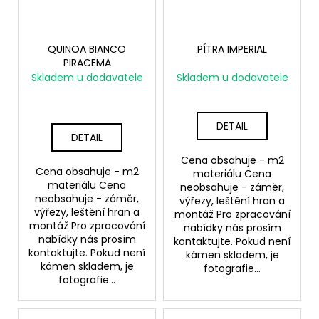
QUINOA BIANCO
PÍTRA IMPERIAL
PIRACEMA
Skladem u dodavatele
Skladem u dodavatele
DETAIL
DETAIL
Cena obsahuje - m2
Cena obsahuje - m2
materiálu Cena
materiálu Cena
neobsahuje - záměr,
neobsahuje - záměr,
výřezy, leštění hran a
výřezy, leštění hran a
montáž Pro zpracování
montáž Pro zpracování
nabídky nás prosím
nabídky nás prosím
kontaktujte. Pokud není
kontaktujte. Pokud není
kámen skladem, je
kámen skladem, je
fotografie...
fotografie...