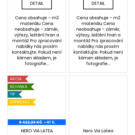
DETAIL
DETAIL
Cena obsahuje - m2
Cena obsahuje - m2
materiálu Cena
materiálu Cena
neobsahuje - záměr,
neobsahuje - záměr,
výřezy, leštění hran a
výřezy, leštění hran a
montáž Pro zpracování
montáž Pro zpracování
nabídky nás prosím
nabídky nás prosím
kontaktujte. Pokud není
kontaktujte. Pokud není
kámen skladem, je
kámen skladem, je
fotografie...
fotografie...
AKCIA
NOVINKA
TIP
VÝPREDAJ
6 422,33 KČ
–41 %
NERO VIA LATEA
Nero Via Latea