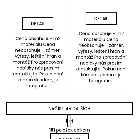
DETAIL
DETAIL
Cena obsahuje - m2
Cena obsahuje - m2
materiálu Cena
materiálu Cena
neobsahuje - záměr,
neobsahuje - záměr,
výřezy, leštění hran a
výřezy, leštění hran a
montáž Pro zpracování
montáž Pro zpracování
nabídky nás prosím
nabídky nás prosím
kontaktujte. Pokud není
kontaktujte. Pokud není
kámen skladem, je
kámen skladem, je
fotografie...
fotografie...
NAČÍST 48 DALŠÍCH
S
1
4
t
O
r
181
položek celkem
v
á