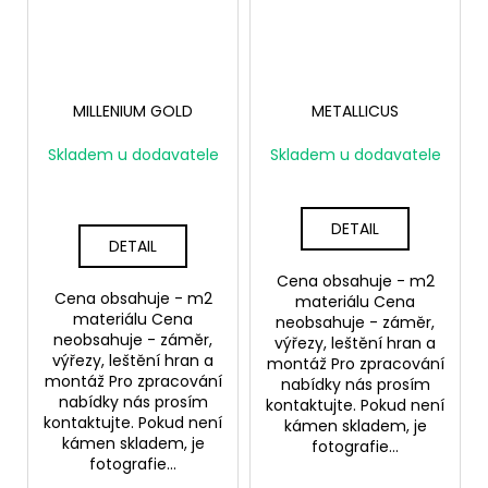
MILLENIUM GOLD
METALLICUS
Skladem u dodavatele
Skladem u dodavatele
DETAIL
DETAIL
Cena obsahuje - m2
Cena obsahuje - m2
materiálu Cena
materiálu Cena
neobsahuje - záměr,
neobsahuje - záměr,
výřezy, leštění hran a
výřezy, leštění hran a
montáž Pro zpracování
montáž Pro zpracování
nabídky nás prosím
nabídky nás prosím
kontaktujte. Pokud není
kontaktujte. Pokud není
kámen skladem, je
kámen skladem, je
fotografie...
fotografie...