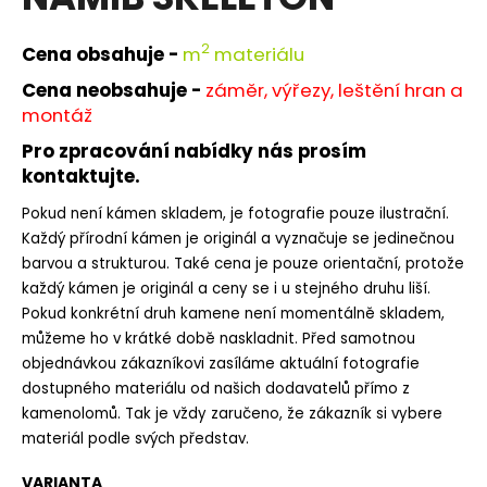
je
a
0,0
z
j
2
Cena obsahuje -
m
materiálu
5
í
hvězdiček.
Cena neobsahuje -
záměr, výřezy, leštění hran a
t
montáž
?
Pro zpracování nabídky nás prosím
kontaktujte.
Pokud není kámen skladem, je fotografie pouze ilustrační.
Každý přírodní kámen je originál a vyznačuje se jedinečnou
HLEDAT
barvou a strukturou. Také cena je pouze orientační, protože
každý kámen je originál a ceny se i u stejného druhu liší.
Pokud konkrétní druh kamene není momentálně skladem,
můžeme ho v krátké době naskladnit. Před samotnou
D
objednávkou zákazníkovi zasíláme aktuální fotografie
o
dostupného materiálu od našich dodavatelů přímo z
p
kamenolomů. Tak je vždy zaručeno, že zákazník si vybere
o
r
materiál podle svých představ.
u
VARIANTA