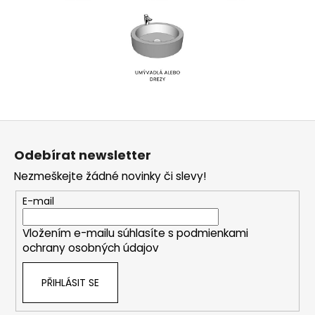
Z
á
Odebírat newsletter
p
Nezmeškejte žádné novinky či slevy!
a
t
E-mail
í
Vložením e-mailu súhlasíte s
podmienkami
ochrany osobných údajov
PŘIHLÁSIT SE