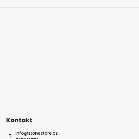
Kontakt
info
@
stonestore.cz