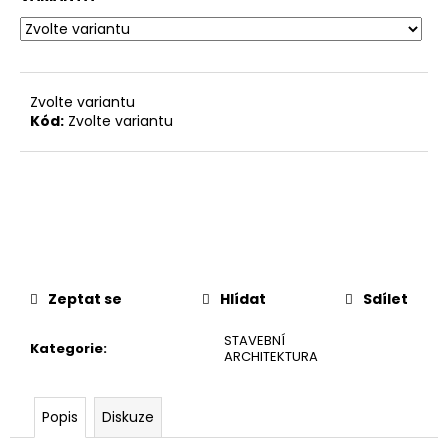
č
u
j
e
m
Zvolte variantu
e
Kód:
Zvolte variantu
Zeptat se
Hlídat
Sdílet
STAVEBNÍ
Kategorie
:
ARCHITEKTURA
Popis
Diskuze