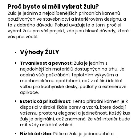
Proč byste si měli vybrat žulu?
Žula je jedním z nejoblíbenějších přírodních kamenů
používaných ve stavebnictví a interiérovém designu, a
to z dobrého důvodu. Pokud uvažujete o tom, proč si
vybrat žulu pro váš projekt, zde jsou hlavní důvody, které
vás přesvědčí:
Výhody ŽULY
Trvanlivost a pevnost
: Žula je jedním z
nejodolnějších materiálů dostupných na trhu. Je
odolná vůči poškrábání, teplotním výkyvům a
mechanickému opotřebení, což z ní činí ideální
volbu pro kuchyňské desky, podlahy a exteriérové
aplikace.
Estetická přitažlivost
: Tento přírodní kámen je k
dispozici v široké škále barev a vzorů, které dodají
vašemu prostoru eleganci a jedinečnost. Každý kus
žuly je originální, což znamená, že váš interiér bude
mít vždy unikátní vzhled.
Nízká údržba
: Péče o žulu je jednoduchá a