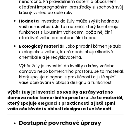
nenáročná. Při pravidelném čištění a občasném
ošetření impregnačními prostředky si zachová svůj
krásný vzhled po celé roky.
Hodnota
: Investice do žuly může zvýšit hodnotu
vaší nemovitosti. Je to materiál, který kombinuje
funkčnost s luxusním vzhledem, což z něj činí
atraktivní volbu pro potenciální kupce.
Ekologický materiál
: Jako přírodní kámen je žula
ekologickou volbou, která neobsahuje škodlivé
chemikálie a je recyklovatelná.
Výběr žuly je investicí do kvality a krásy vašeho
domova nebo komerčního prostoru. Je to materiál,
který spojuje eleganci s praktičností a jistě splní
vaše očekávání v oblasti designu a funkčnosti.
Výběr žuly je investicí do kvality a krásy vašeho
domova nebo komerčního prostoru. Je to materiál,
který spojuje eleganci s praktičností a jistě splní
vaše očekávání v oblasti designu a funkčnosti.
Dostupné povrchové úpravy