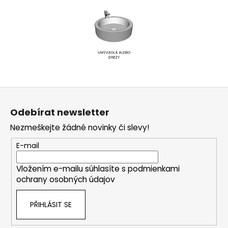
Z
á
Odebírat newsletter
p
Nezmeškejte žádné novinky či slevy!
a
t
E-mail
í
Vložením e-mailu súhlasíte s
podmienkami
ochrany osobných údajov
PŘIHLÁSIT SE