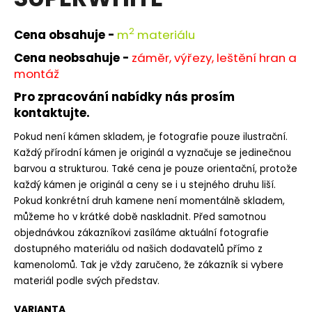
je
a
0,0
z
j
2
Cena obsahuje -
m
materiálu
5
í
hvězdiček.
Cena neobsahuje -
záměr, výřezy, leštění hran a
t
montáž
?
Pro zpracování nabídky nás prosím
kontaktujte.
Pokud není kámen skladem, je fotografie pouze ilustrační.
Každý přírodní kámen je originál a vyznačuje se jedinečnou
HLEDAT
barvou a strukturou. Také cena je pouze orientační, protože
každý kámen je originál a ceny se i u stejného druhu liší.
Pokud konkrétní druh kamene není momentálně skladem,
můžeme ho v krátké době naskladnit. Před samotnou
D
objednávkou zákazníkovi zasíláme aktuální fotografie
o
dostupného materiálu od našich dodavatelů přímo z
p
kamenolomů. Tak je vždy zaručeno, že zákazník si vybere
o
r
materiál podle svých představ.
u
VARIANTA