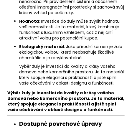
nenáročná. Při pravidelném čištění a občasném
ošetření impregnačními prostředky si zachová svůj
krásný vzhled po celé roky.
Hodnota
: Investice do žuly může zvýšit hodnotu
vaší nemovitosti. Je to materiál, který kombinuje
funkčnost s luxusním vzhledem, což z něj činí
atraktivní volbu pro potenciální kupce.
Ekologický materiál
: Jako přírodní kámen je žula
ekologickou volbou, která neobsahuje škodlivé
chemikálie a je recyklovatelná.
Výběr žuly je investicí do kvality a krásy vašeho
domova nebo komerčního prostoru. Je to materiál,
který spojuje eleganci s praktičností a jistě splní
vaše očekávání v oblasti designu a funkčnosti.
Výběr žuly je investicí do kvality a krásy vašeho
domova nebo komerčního prostoru. Je to materiál,
který spojuje eleganci s praktičností a jistě splní
vaše očekávání v oblasti designu a funkčnosti.
Dostupné povrchové úpravy