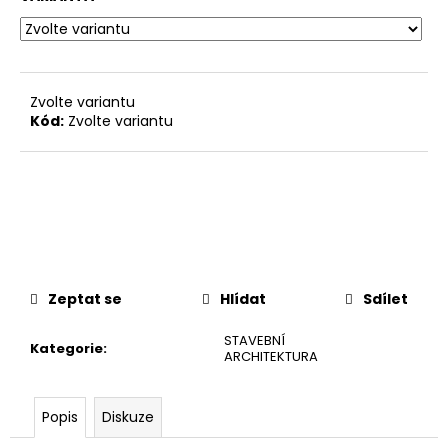
č
u
j
e
m
Zvolte variantu
e
Kód:
Zvolte variantu
Zeptat se
Hlídat
Sdílet
STAVEBNÍ
Kategorie
:
ARCHITEKTURA
Popis
Diskuze