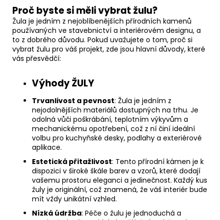
Proč byste si měli vybrat žulu?
Žula je jedním z nejoblíbenějších přírodních kamenů
používaných ve stavebnictví a interiérovém designu, a
to z dobrého důvodu. Pokud uvažujete o tom, proč si
vybrat žulu pro váš projekt, zde jsou hlavní důvody, které
vás přesvědčí:
Výhody ŽULY
Trvanlivost a pevnost
: Žula je jedním z
nejodolnějších materiálů dostupných na trhu. Je
odolná vůči poškrábání, teplotním výkyvům a
mechanickému opotřebení, což z ní činí ideální
volbu pro kuchyňské desky, podlahy a exteriérové
aplikace.
Estetická přitažlivost
: Tento přírodní kámen je k
dispozici v široké škále barev a vzorů, které dodají
vašemu prostoru eleganci a jedinečnost. Každý kus
žuly je originální, což znamená, že váš interiér bude
mít vždy unikátní vzhled.
Nízká údržba
: Péče o žulu je jednoduchá a