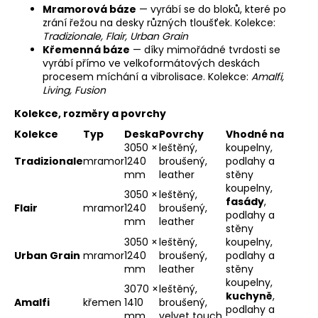
Mramorová báze
— vyrábí se do bloků, které po
a
zrání řežou na desky různých tloušťek. Kolekce:
j
Tradizionale, Flair, Urban Grain
Křemenná báze
— díky mimořádné tvrdosti se
í
vyrábí přímo ve velkoformátových deskách
t
procesem míchání a vibrolisace. Kolekce:
Amalfi,
?
Living, Fusion
Kolekce, rozměry a povrchy
Kolekce
Typ
Deska
Povrchy
Vhodné na
3050 ×
leštěný,
koupelny,
Tradizionale
mramor
1240
broušený,
podlahy a
HLEDAT
mm
leather
stěny
koupelny,
3050 ×
leštěný,
fasády
,
Flair
mramor
1240
broušený,
podlahy a
mm
leather
D
stěny
o
3050 ×
leštěný,
koupelny,
p
Urban Grain
mramor
1240
broušený,
podlahy a
mm
leather
stěny
o
koupelny,
r
3070 ×
leštěný,
kuchyně
,
u
Amalfi
křemen
1410
broušený,
podlahy a
mm
velvet touch