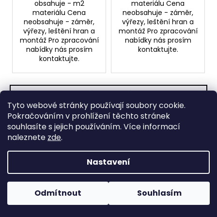
obsahuje - m2
materiálu Cena
materiálu Cena
neobsahuje - záměr,
neobsahuje - záměr,
výřezy, leštění hran a
výřezy, leštění hran a
montáž Pro zpracování
montáž Pro zpracování
nabídky nás prosím
nabídky nás prosím
kontaktujte.
kontaktujte.
NAČÍST 39 DALŠÍCH
Tyto webové stránky používají soubory cookie.
S
1
2
Pokračováním v prohlížení těchto stránek
t
O
r
souhlasíte s jejich používáním. Více informací
87
položek celkem
v
á
naleznete
zde
.
NAHORU
l
n
k
á
Nastavení
o
d
Na trhu více než 20 let
v
a
á
Na českém, slovenském, a rakouském trhu
c
n
působíme již více než 20 let. Za tu dobu
Odmítnout
Souhlasím
í
í
jsme získali mnoho zkušeností.
p
Garance kvality