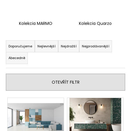
Kolekcia MARMO
Kolekcia Quarzo
Ř
a
Doporučujeme
Nejlevnější
Nejdražší
Nejprodávanější
z
Abecedně
e
n
í
OTEVŘÍT FILTR
p
r
V
o
ý
d
p
u
i
k
s
t