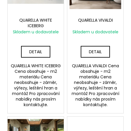
p
ů
r
o
QUARELLA WHITE
QUARELLA VIVALDI
ICEBERG
d
Skladem u dodavatele
Skladem u dodavatele
u
k
t
DETAIL
DETAIL
ů
QUARELLA WHITE ICEBERG
QUARELLA VIVALDI Cena
Cena obsahuje - m2
obsahuje - m2
materiálu Cena
materiálu Cena
neobsahuje - záměr,
neobsahuje - záměr,
výřezy, leštění hran a
výřezy, leštění hran a
montáž Pro zpracování
montáž Pro zpracování
nabídky nás prosím
nabídky nás prosím
kontaktujte.
kontaktujte.