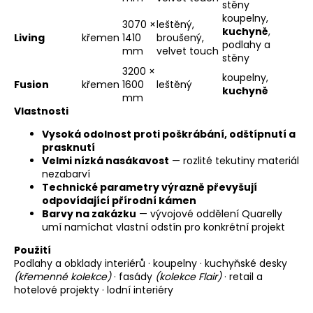
č
stěny
u
koupelny,
3070 ×
leštěný,
j
kuchyně
,
Living
křemen
1410
broušený,
podlahy a
e
mm
velvet touch
stěny
m
3200 ×
e
koupelny,
Fusion
křemen
1600
leštěný
kuchyně
mm
Vlastnosti
Vysoká odolnost proti poškrábání, odštípnutí a
prasknutí
Velmi nízká nasákavost
— rozlité tekutiny materiál
nezabarví
Technické parametry výrazně převyšují
odpovídající přírodní kámen
Barvy na zakázku
— vývojové oddělení Quarelly
umí namíchat vlastní odstín pro konkrétní projekt
Použití
Podlahy a obklady interiérů · koupelny · kuchyňské desky
(křemenné kolekce)
· fasády
(kolekce Flair)
· retail a
hotelové projekty · lodní interiéry