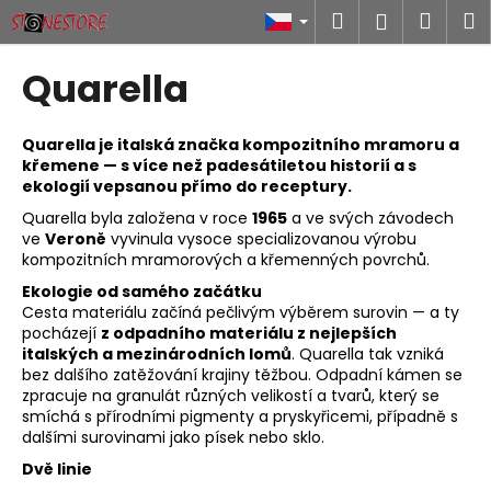
K
Přejít
Hledat
Náku
M
Přihlášen
na
o
obsah
Zpět
Zpět
košík
š
Quarella
í
C
k
o
Quarella je italská značka kompozitního mramoru a
křemene — s více než padesátiletou historií a s
p
ekologií vepsanou přímo do receptury.
o
Quarella byla založena v roce
1965
a ve svých závodech
t
ve
Veroně
vyvinula vysoce specializovanou výrobu
ř
kompozitních mramorových a křemenných povrchů.
e
Ekologie od samého začátku
Cesta materiálu začíná pečlivým výběrem surovin — a ty
b
pocházejí
z odpadního materiálu z nejlepších
u
italských a mezinárodních lomů
. Quarella tak vzniká
j
bez dalšího zatěžování krajiny těžbou. Odpadní kámen se
zpracuje na granulát různých velikostí a tvarů, který se
e
smíchá s přírodními pigmenty a pryskyřicemi, případně s
t
dalšími surovinami jako písek nebo sklo.
e
Dvě linie
n