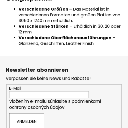
Verschiedene Größen –
Das Material ist in
verschiedenen Formaten und großen Platten von
3050 x 1240 mm erhältlich.
Verschiedene Stärken
– Erhältlich in 30, 20 oder
12 mm
Verschiedene Oberflächenausführungen
–
Glänzend, Geschliffen, Leather Finish
F
u
Newsletter abonnieren
ß
Verpassen Sie keine News und Rabatte!
z
e
E-Mail
i
Vložením e-mailu súhlasíte s
podmienkami
l
ochrany osobných údajov
e
ANMELDEN