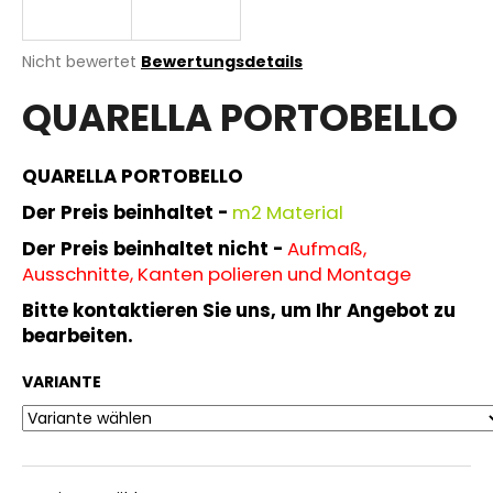
Die
Nicht bewertet
Bewertungsdetails
durchschnittliche
SUCHEN
QUARELLA PORTOBELLO
Produktbewertung
ist
0,0
von
QUARELLA PORTOBELLO
W
5
i
Sternen.
Der Preis beinhaltet -
m
2 Material
r
Der Preis beinhaltet nicht -
Aufmaß,
e
Ausschnitte, Kanten polieren und Montage
m
p
Bitte kontaktieren Sie uns, um Ihr Angebot zu
f
bearbeiten.
e
h
VARIANTE
l
e
n