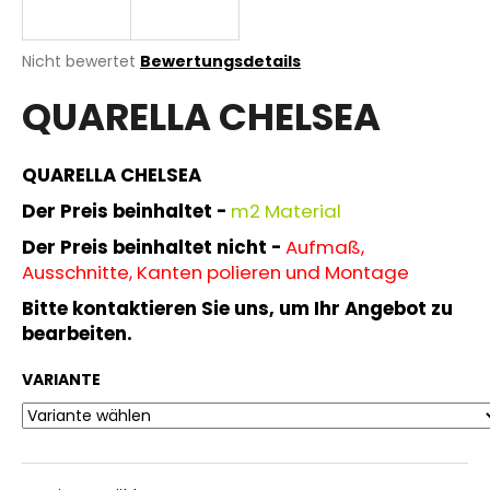
Die
Nicht bewertet
Bewertungsdetails
durchschnittliche
SUCHEN
QUARELLA CHELSEA
Produktbewertung
ist
0,0
von
QUARELLA CHELSEA
W
5
i
Sternen.
Der Preis beinhaltet -
m
2 Material
r
Der Preis beinhaltet nicht -
Aufmaß,
e
Ausschnitte, Kanten polieren und Montage
m
p
Bitte kontaktieren Sie uns, um Ihr Angebot zu
f
bearbeiten.
e
h
VARIANTE
l
e
n