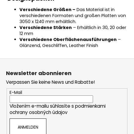
Verschiedene Größen –
Das Material ist in
verschiedenen Formaten und großen Platten von
3050 x 1240 mm erhältlich.
Verschiedene Stärken
– Erhältlich in 30, 20 oder
12 mm
Verschiedene Oberflächenausführungen
–
Glänzend, Geschliffen, Leather Finish
F
u
Newsletter abonnieren
ß
Verpassen Sie keine News und Rabatte!
z
e
E-Mail
i
Vložením e-mailu súhlasíte s
podmienkami
l
ochrany osobných údajov
e
ANMELDEN