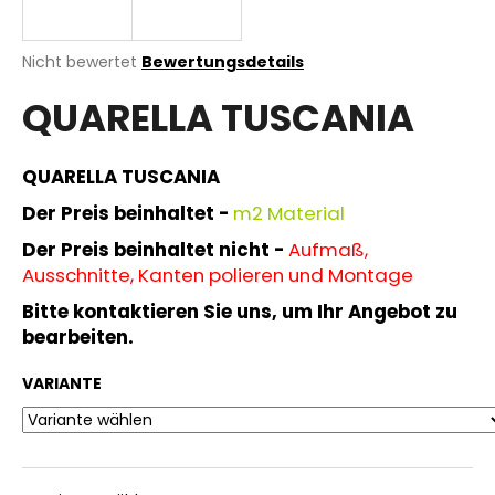
Die
Nicht bewertet
Bewertungsdetails
durchschnittliche
SUCHEN
QUARELLA TUSCANIA
Produktbewertung
ist
0,0
von
QUARELLA TUSCANIA
W
5
i
Sternen.
Der Preis beinhaltet -
m
2 Material
r
Der Preis beinhaltet nicht -
Aufmaß,
e
Ausschnitte, Kanten polieren und Montage
m
p
Bitte kontaktieren Sie uns, um Ihr Angebot zu
f
bearbeiten.
e
h
VARIANTE
l
e
n