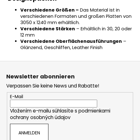
Verschiedene Größen –
Das Material ist in
verschiedenen Formaten und großen Platten von
3050 x 1240 mm erhältlich.
Verschiedene Stärken
– Erhältlich in 30, 20 oder
12 mm
Verschiedene Oberflächenausführungen
–
Glänzend, Geschliffen, Leather Finish
F
u
Newsletter abonnieren
ß
Verpassen Sie keine News und Rabatte!
z
e
E-Mail
i
Vložením e-mailu súhlasíte s
podmienkami
l
ochrany osobných údajov
e
ANMELDEN