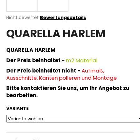
Die
Nicht bewertet
Bewertungsdetails
durchschnittliche
SUCHEN
QUARELLA HARLEM
Produktbewertung
ist
0,0
von
QUARELLA HARLEM
W
5
i
Sternen.
Der Preis beinhaltet -
m
2 Material
r
Der Preis beinhaltet nicht -
Aufmaß,
e
Ausschnitte, Kanten polieren und Montage
m
p
Bitte kontaktieren Sie uns, um Ihr Angebot zu
f
bearbeiten.
e
h
VARIANTE
l
e
n