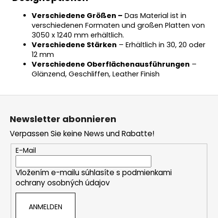
Verschiedene Größen –
Das Material ist in
verschiedenen Formaten und großen Platten von
3050 x 1240 mm erhältlich.
Verschiedene Stärken
– Erhältlich in 30, 20 oder
12 mm
Verschiedene Oberflächenausführungen
–
Glänzend, Geschliffen, Leather Finish
F
u
Newsletter abonnieren
ß
Verpassen Sie keine News und Rabatte!
z
e
E-Mail
i
Vložením e-mailu súhlasíte s
podmienkami
l
ochrany osobných údajov
e
ANMELDEN