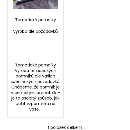
p
ů
a
r
j
o
Tematické pomníky
í
d
t
Výroba dle požadavků
u
?
k
t
ů
Tematické pomníky
HLEDAT
Výroba tematických
pomníků dle vašich
specifických požadavků.
Chápeme, že pomník je
D
více než jen památník –
o
je to osobitý způsob, jak
uctít vzpomínku na
p
vaše...
o
r
u
1
položek celkem