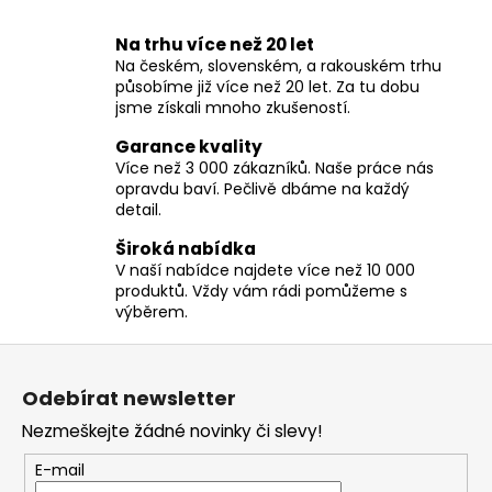
O
č
v
u
Na trhu více než 20 let
l
j
Na českém, slovenském, a rakouském trhu
á
e
působíme již více než 20 let. Za tu dobu
d
m
jsme získali mnoho zkušeností.
a
e
c
Garance kvality
í
Více než 3 000 zákazníků. Naše práce nás
opravdu baví. Pečlivě dbáme na každý
p
detail.
r
v
Široká nabídka
k
V naší nabídce najdete více než 10 000
y
produktů. Vždy vám rádi pomůžeme s
v
výběrem.
ý
Z
p
á
i
Odebírat newsletter
p
s
Nezmeškejte žádné novinky či slevy!
u
a
t
E-mail