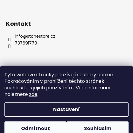
Kontakt
info
@
stonestore.cz
737691770
Tyto webové stránky používají soubory cookie.
Obchodní podmínky
Podmínky ochrany osobních údajů
Pokračováním v prohlížení těchto stránek
Velkoobchod
Kontakty
souhlasíte s jejich používáním. Více informací
naleznete
zde
.
Nastavení
Vytvořil Shoptet
Copyright 2026
STONESTORE
. Všechna práva vyhrazena.
Odmítnout
Souhlasím
Upravit nastavení cookies