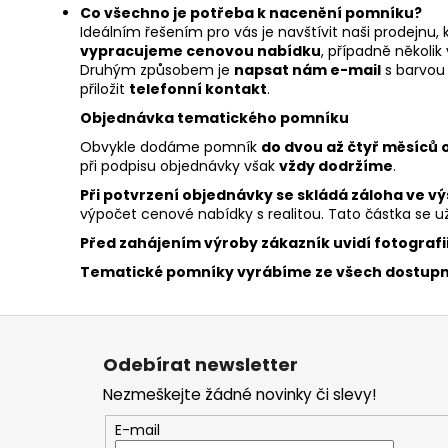
Co všechno je potřeba k nacenění pomníku?
Ideálním řešením pro vás je navštívit naši prodejn
vypracujeme cenovou nabídku
, případně několik
Druhým způsobem je
napsat nám e-mail
s barvou 
přiložit
telefonní kontakt
.
Objednávka tematického pomníku
Obvykle dodáme pomník
do dvou až čtyř měsíců
při podpisu objednávky však
vždy dodržíme
.
Při potvrzení objednávky se skládá záloha ve vý
výpočet cenové nabídky s realitou. Tato částka se u
Před zahájením výroby zákazník uvidí fotografi
Tematické pomníky vyrábíme ze všech dostupný
Z
á
Odebírat newsletter
p
Nezmeškejte žádné novinky či slevy!
a
t
E-mail