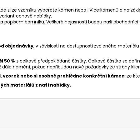
u, kde si ze vzorníku vyberete kámen nebo i více kamenů a na zá
 variant cenové nabídky.
a popisem pomníku. Veškeré nejasnosti budou naši obchodníci s
 od objednávky
, v závislosti na dostupnosti zvoleného materiál
ši 50 %
z celkové předpokládané částky. Celková částka se defi
ž dále nemění, pokud nepřibudou nové požadavky ze strany klien
i, vzorek nebo si osobně prohlédne konkrétní kámen
, ze k
ch materiálů z naší nabídky.