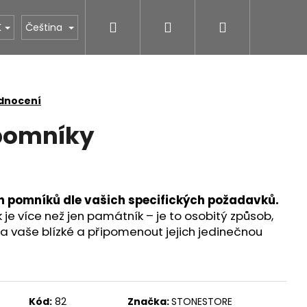
Hledat
Přihlášení
Nákupní
NÁS
STONESTORE ceník hrobů
Povrchové úpr
K
Čeština
košík
dnocení
pomníky
 pomníků dle vašich specifických požadavků.
e více než jen památník – je to osobitý způsob,
na vaše blízké a připomenout jejich jedinečnou
Kód:
82
Značka:
STONESTORE