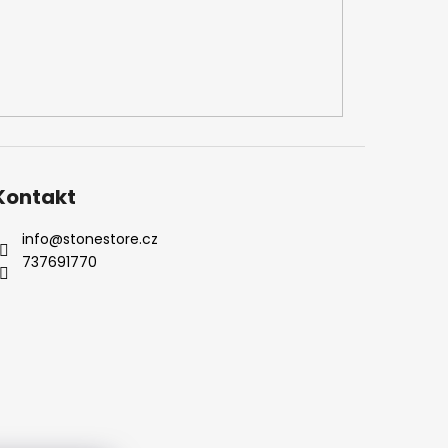
Kontakt
info
@
stonestore.cz
737691770