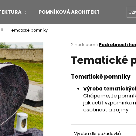
TEKTURA
POMNÍKOVÁ ARCHITEKTURA
O 
CZ
Tematické pomníky
Co potřebujete najít?
Průměrné
2 hodnocení
Podrobnosti ho
hodnocení
Tematické 
produktu
HLEDAT
je
5,0
z
Tematické pomníky
5
Doporučujeme
hvězdiček.
Výroba tematických
Chápeme, že pomník j
jak uctít vzpomínku 
osobnost a zájmy.
Výroba dle požadavků