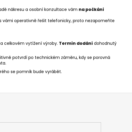
kladě nákresu a osobní konzultace vám
na počkání
 vámi operativně řešit telefonicky, proto nezapomeňte
u a celkovém vytížení výroby.
Termín dodání
dohodnutý
nitivně potvrdí po technickém záměru, kdy se porovná
ta.
terého se pomník bude vyrábět.