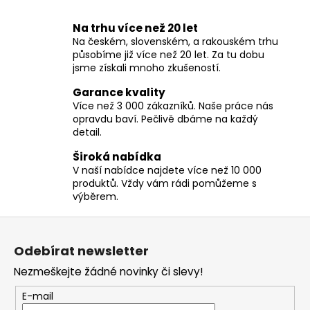
O
č
v
u
Na trhu více než 20 let
l
j
Na českém, slovenském, a rakouském trhu
á
e
působíme již více než 20 let. Za tu dobu
d
m
jsme získali mnoho zkušeností.
a
e
c
Garance kvality
í
Více než 3 000 zákazníků. Naše práce nás
opravdu baví. Pečlivě dbáme na každý
p
detail.
r
v
Široká nabídka
k
V naší nabídce najdete více než 10 000
y
produktů. Vždy vám rádi pomůžeme s
v
výběrem.
ý
Z
p
á
i
Odebírat newsletter
p
s
Nezmeškejte žádné novinky či slevy!
u
a
t
E-mail