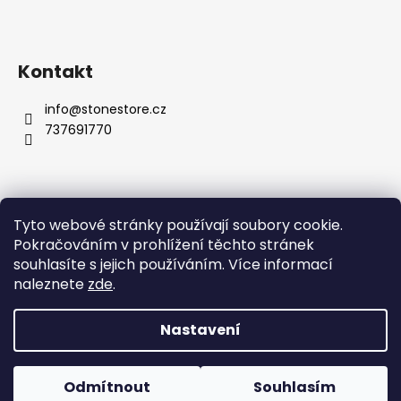
Kontakt
info
@
stonestore.cz
737691770
Tyto webové stránky používají soubory cookie.
Obchodní podmínky
Podmínky ochrany osobních údajů
Pokračováním v prohlížení těchto stránek
Velkoobchod
Kontakty
souhlasíte s jejich používáním. Více informací
naleznete
zde
.
Nastavení
Vytvořil Shoptet
Copyright 2026
STONESTORE
. Všechna práva vyhrazena.
Odmítnout
Souhlasím
Upravit nastavení cookies