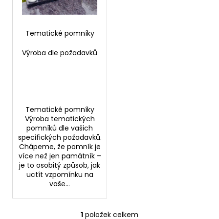
p
ů
a
r
j
o
Tematické pomníky
í
d
t
Výroba dle požadavků
u
?
k
t
ů
Tematické pomníky
HLEDAT
Výroba tematických
pomníků dle vašich
specifických požadavků.
Chápeme, že pomník je
D
více než jen památník –
o
je to osobitý způsob, jak
uctít vzpomínku na
p
vaše...
o
r
u
1
položek celkem