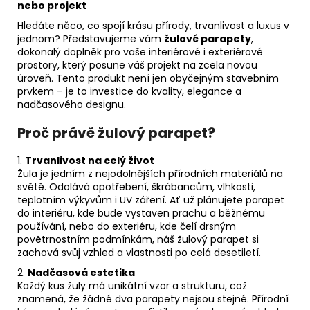
nebo projekt
Hledáte něco, co spojí krásu přírody, trvanlivost a luxus v
jednom? Představujeme vám
žulové parapety
,
dokonalý doplněk pro vaše interiérové i exteriérové
prostory, který posune váš projekt na zcela novou
úroveň. Tento produkt není jen obyčejným stavebním
prvkem – je to investice do kvality, elegance a
nadčasového designu.
Proč právě žulový parapet?
1.
Trvanlivost na celý život
Žula je jedním z nejodolnějších přírodních materiálů na
světě. Odolává opotřebení, škrábancům, vlhkosti,
teplotním výkyvům i UV záření. Ať už plánujete parapet
do interiéru, kde bude vystaven prachu a běžnému
používání, nebo do exteriéru, kde čelí drsným
povětrnostním podmínkám, náš žulový parapet si
zachová svůj vzhled a vlastnosti po celá desetiletí.
2.
Nadčasová estetika
Každý kus žuly má unikátní vzor a strukturu, což
znamená, že žádné dva parapety nejsou stejné. Přírodní