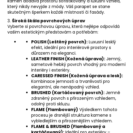
kámen dodává prostoru sofistikovaný a luxusní vzhled,
který nikdy nevyjde z módy. Váš parapet se stane
skutečným šperkem každé místnosti či fasády.
3.
Široká škála povrchových úprav
Vyberte si povrchovou úpravu, která nejlépe odpovídá
vašim estetickým představám a potřebám:
POLISH (Leštěný povrch):
Luxusní lesklý
efekt, ideální pro interiérové prostory s
důrazem na eleganci.
LEATHER FINISH (Kožená úprava):
Jemný,
sametově hebký povrch vhodný pro moderní
interiéry i exteriéry.
CARESSED FINISH (Kožená úprava a lesk):
Kombinace jemnosti a trvanlivosti pro
elegantní, ale nenápadný vzhled.
BRUSHED (Kartáčovaný povrch):
Jemně
zdrsněný povrch s přirozeným vzhledem,
odolný proti skluzu.
FLAME (Flambovaný)
Výsledkem tohoto
procesu je drsnější struktura kamene s
vybledlejším a přirozenějším vzhledem.
FLAME & BRUSHED (Flambovaný a
kartáčovaný):
Ideální pro exteriéry –