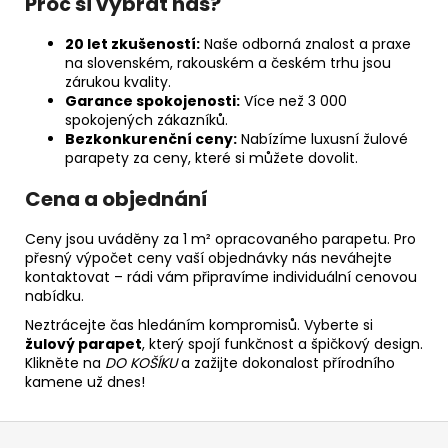
Proč si vybrat nás?
20 let zkušeností:
Naše odborná znalost a praxe
na slovenském, rakouském a českém trhu jsou
zárukou kvality.
Garance spokojenosti:
Více než 3 000
spokojených zákazníků.
Bezkonkurenční ceny:
Nabízíme luxusní žulové
parapety za ceny, které si můžete dovolit.
Cena a objednání
Ceny jsou uváděny za 1 m² opracovaného parapetu. Pro
přesný výpočet ceny vaší objednávky nás neváhejte
kontaktovat – rádi vám připravíme individuální cenovou
nabídku.
Neztrácejte čas hledáním kompromisů. Vyberte si
žulový parapet
, který spojí funkčnost a špičkový design.
Klikněte na
DO KOŠÍKU
a zažijte dokonalost přírodního
kamene už dnes!
Z