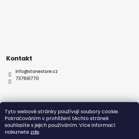
Kontakt
info
@
stonestore.cz
737691770
Tyto webové stránky používají soubory cookie.
Obchodní podmínky
Podmínky ochrany osobních údajů
Pokračováním v prohlížení těchto stránek
Velkoobchod
Kontakty
souhlasíte s jejich používáním. Více informací
naleznete
zde
.