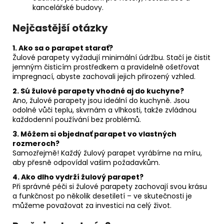
kancelářské budovy.
Nejčastější otázky
1. Ako sa o parapet starať?
Žulové parapety vyžadují minimální údržbu. Stačí je čistit
jemným čisticím prostředkem a pravidelně ošetřovat
impregnací, abyste zachovali jejich přirozený vzhled.
2. Sú žulové parapety vhodné aj do kuchyne?
Ano, žulové parapety jsou ideální do kuchyně. Jsou
odolné vůči teplu, skvrnám a vlhkosti, takže zvládnou
každodenní používání bez problémů.
3. Môžem si objednať parapet vo vlastných
rozmeroch?
Samozřejmě! Každý žulový parapet vyrábíme na míru,
aby přesně odpovídal vašim požadavkům.
4. Ako dlho vydrží žulový parapet?
Při správné péči si žulové parapety zachovají svou krásu
a funkčnost po několik desetiletí – ve skutečnosti je
můžeme považovat za investici na celý život.