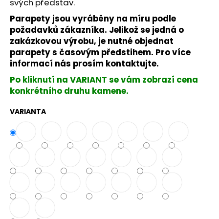
č
svých představ.
u
Parapety jsou vyráběny na míru podle
j
požadavků zákazníka. Jelikož se jedná o
e
zakázkovou výrobu, je nutné objednat
m
parapety s časovým předstihem. Pro více
e
informací nás prosím kontaktujte.
Po kliknutí na VARIANT se vám zobrazí cena
konkrétního druhu kamene.
VARIANTA