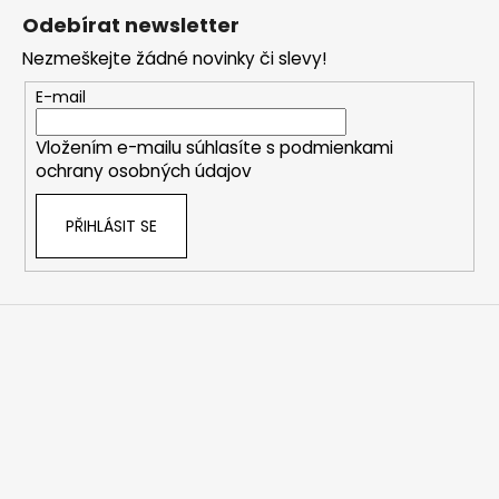
á
Odebírat newsletter
p
Nezmeškejte žádné novinky či slevy!
a
t
E-mail
í
Vložením e-mailu súhlasíte s
podmienkami
ochrany osobných údajov
PŘIHLÁSIT SE