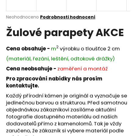
a
j
Průměrné
Neohodnoceno
Podrobnosti hodnocení
í
hodnocení
Žulové parapety AKCE
produktu
t
je
?
0,0
z
2
Cena obsahuje -
m
výrobku o tloušťce 2 cm
5
hvězdiček.
(materiál, řezání, leštění, odtokové drážky)
Cena neobsahuje -
zaměření a montáž
HLEDAT
Pro zpracování nabídky nás prosím
kontaktujte.
Každý přírodní kámen je originál a vyznačuje se
D
jedinečnou barvou a strukturou. Před samotnou
o
objednávkou zákazníkovi zasíláme aktuální
p
o
fotografie dostupného materiálu od našich
r
dodavatelů přímo z kamenolomů. Tak je vždy
u
zaručeno, že zákazník si vybere materiál podle