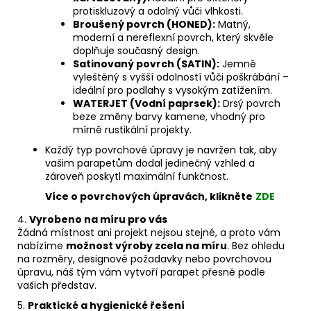
protiskluzový a odolný vůči vlhkosti.
Broušený povrch (HONED):
Matný,
moderní a nereflexní povrch, který skvěle
doplňuje současný design.
Satinovaný povrch (SATIN):
Jemně
vyleštěný s vyšší odolností vůči poškrábání –
ideální pro podlahy s vysokým zatížením.
WATERJET (Vodní paprsek):
Drsý povrch
beze změny barvy kamene, vhodný pro
mírně rustikální projekty.
Každý typ povrchové úpravy je navržen tak, aby
vašim parapetům dodal jedinečný vzhled a
zároveň poskytl maximální funkčnost.
Více o povrchových úpravách, klikněte
ZDE
4.
Vyrobeno na míru pro vás
Žádná místnost ani projekt nejsou stejné, a proto vám
nabízíme
možnost výroby zcela na míru
. Bez ohledu
na rozměry, designové požadavky nebo povrchovou
úpravu, náš tým vám vytvoří parapet přesně podle
vašich představ.
5.
Praktické a hygienické řešení