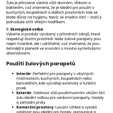
Žula je přirozeně odolná vůči skvrnám, vlhkosti a
bakteriím, což znamená, že je ideální pro použití v
kuchyních, koupelnách a dalších prostorách, kde se
klade důraz na hygienu. Navíc se snadno čistí – stačí ji
jednoduše otřít vlhkým hadříkem.
6.
Ekologická volba
Vyberte si produkt vyrobený z přírodních zdrojů, které
respektují životní prostředí. Naše žulové parapety jsou
nejen trvanlivé, ale i udržitelné, což znamená, že jsou
šetrnější k planetě ve srovnání s mnoha syntetickými
alternativami.
Použití žulových parapetů
Interiér
: Perfektní pro parapety v obytných
místnostech, kuchyních, koupelnách nebo
kancelářích, kde vytvářejí estetický a funkční
prvek.
Exteriér
: Odolnost vůči povětrnostním vlivům činí
žulu ideální volbou pro venkovní parapety, fasády
a zahradní prvky.
Komerční prostory
: Luxusní vzhled a vysoká
odolnost jsou ideální pro hotely, restaurace a