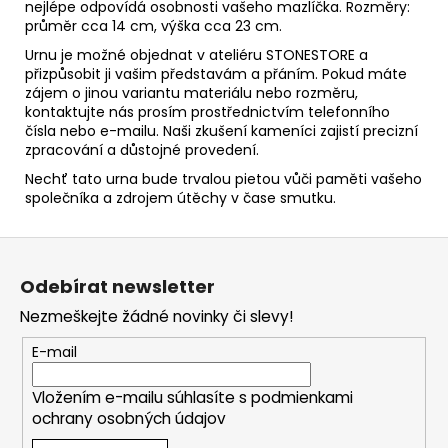
nejlépe odpovídá osobnosti vašeho mazlíčka. Rozměry:
průměr cca 14 cm, výška cca 23 cm.
Urnu je možné objednat v ateliéru STONESTORE a
přizpůsobit ji vašim představám a přáním. Pokud máte
zájem o jinou variantu materiálu nebo rozměru,
kontaktujte nás prosím prostřednictvím telefonního
čísla nebo e-mailu. Naši zkušení kameníci zajistí precizní
zpracování a důstojné provedení.
Nechť tato urna bude trvalou pietou vůči paměti vašeho
společníka a zdrojem útěchy v čase smutku.
Z
á
Odebírat newsletter
p
Nezmeškejte žádné novinky či slevy!
a
t
E-mail
í
Vložením e-mailu súhlasíte s
podmienkami
ochrany osobných údajov