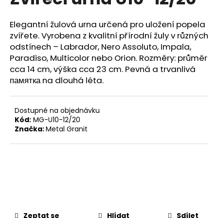
je
a
0,0
z
j
Elegantní žulová urna určená pro uložení popela
5
zvířete. Vyrobena z kvalitní přírodní žuly v různých
í
hvězdiček.
odstínech – Labrador, Nero Assoluto, Impala,
t
Paradiso, Multicolor nebo Orion. Rozměry: průměr
?
cca 14 cm, výška cca 23 cm. Pevná a trvanlivá
памятка na dlouhá léta.
Dostupné na objednávku
HLEDAT
Kód:
MG-U10-12/20
Značka:
Metal Granit
D
o
p
o
r
u
Zeptat se
Hlídat
Sdílet