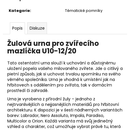
č
u
Kategorie
:
Tématické pomníky
j
e
m
Popis
Diskuze
e
Žulová urna pro zvířecího
mazlíčka U10-12/20
Tato ostentatní urna slouží k uchování a důstojnému
uložení popela vašeho milovaného zvířete. Jde o citlivý a
pietní způsob, jak si uchovat trvalou spomínku na svého
věrného společníka. Urna je vhodná k umístění jak na
hřbitovech s oddělením pro zvířata, tak v domácím
prostředí či zahradě.
Urna je vyrobena z přírodní žuly – jednoho z
nejtrvanlivějších a nejjasnějších materiálů pro hřbitovní
architekturu. K dispozici je v šesti nádherných variantách
barev: Labrador, Nero Assoluto, Impala, Paradiso,
Multicolor a Orion. Každá varianta má svůj jedinečný
vzhled a charakter, což umožňuje vybrat právě tu, která