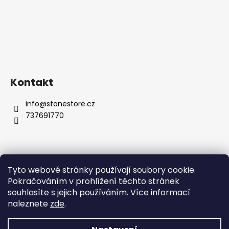
Kontakt
info
@
stonestore.cz
737691770
Tyto webové stránky používají soubory cookie.
Obchodní podmínky
Podmínky ochrany osobních údajů
Pokračováním v prohlížení těchto stránek
Velkoobchod
Kontakty
souhlasíte s jejich používáním. Více informací
naleznete
zde
.