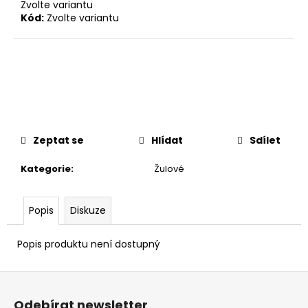
č
Zvolte variantu
u
Kód:
Zvolte variantu
j
e
m
e
Zeptat se
Hlídat
Sdílet
Kategorie
:
Žulové
Popis
Diskuze
Popis produktu není dostupný
Z
á
Odebírat newsletter