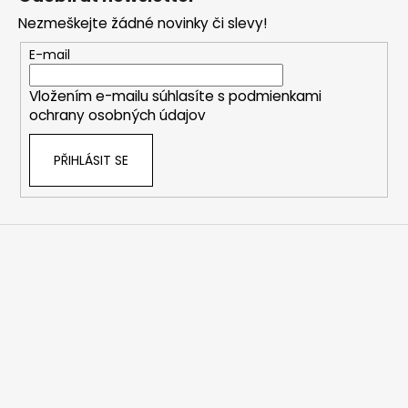
p
Nezmeškejte žádné novinky či slevy!
a
t
E-mail
í
Vložením e-mailu súhlasíte s
podmienkami
ochrany osobných údajov
PŘIHLÁSIT SE