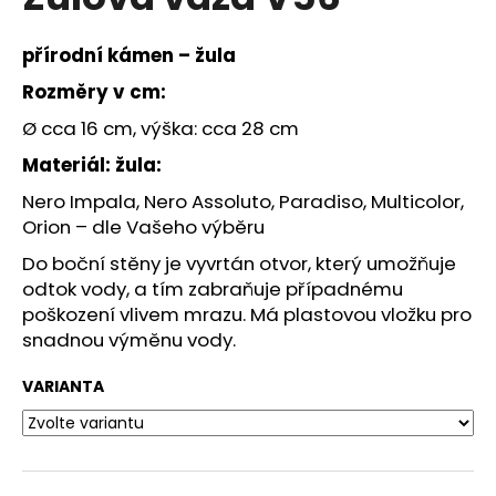
je
a
0,0
z
j
přírodní kámen – žula
5
í
hvězdiček.
Rozměry v cm:
t
Ø cca 16 cm, výška: cca 28 cm
?
Materiál: žula:
Nero Impala, Nero Assoluto, Paradiso, Multicolor,
Orion – dle Vašeho výběru
HLEDAT
Do boční stěny je vyvrtán otvor, který umožňuje
odtok vody, a tím zabraňuje případnému
poškození vlivem mrazu. Má plastovou vložku pro
snadnou výměnu vody.
D
o
VARIANTA
p
o
r
u