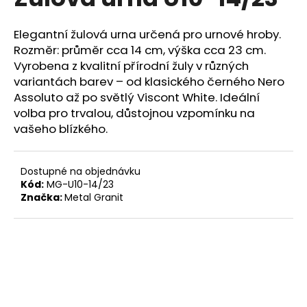
je
a
0,0
z
j
Elegantní žulová urna určená pro urnové hroby.
5
Rozměr: průměr cca 14 cm, výška cca 23 cm.
í
hvězdiček.
Vyrobena z kvalitní přírodní žuly v různých
t
variantách barev – od klasického černého Nero
?
Assoluto až po světlý Viscont White. Ideální
volba pro trvalou, důstojnou vzpomínku na
vašeho blízkého.
HLEDAT
Dostupné na objednávku
Kód:
MG-U10-14/23
Značka:
Metal Granit
D
o
p
o
r
u