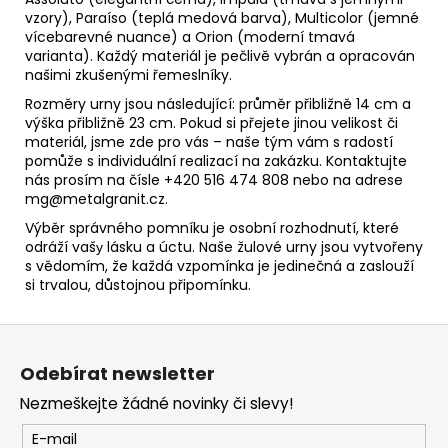
vzory), Paraíso (teplá medová barva), Multicolor (jemné
vícebarevné nuance) a Orion (moderní tmavá
varianta). Každý materiál je pečlivě vybrán a opracován
našimi zkušenými řemeslníky.
Rozměry urny jsou následující: průměr přibližně 14 cm a
výška přibližně 23 cm. Pokud si přejete jinou velikost či
materiál, jsme zde pro vás – naše tým vám s radostí
pomůže s individuální realizací na zakázku. Kontaktujte
nás prosím na čísle +420 516 474 808 nebo na adrese
mg@metalgranit.cz.
Výběr správného pomníku je osobní rozhodnutí, které
odráží vašу lásku a úctu. Naše žulové urny jsou vytvořeny
s vědomím, že každá vzpomínka je jedinečná a zaslouží
si trvalou, důstojnou připomínku.
Z
á
Odebírat newsletter
p
Nezmeškejte žádné novinky či slevy!
a
t
E-mail