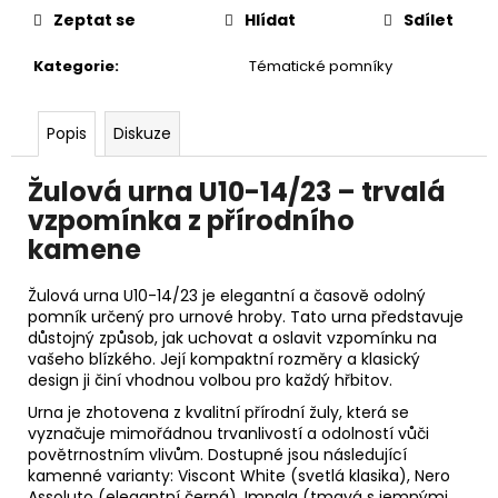
č
Zeptat se
Hlídat
Sdílet
u
j
Kategorie
:
Tématické pomníky
e
m
e
Popis
Diskuze
Žulová urna U10-14/23 – trvalá
vzpomínka z přírodního
kamene
Žulová urna U10-14/23 je elegantní a časově odolný
pomník určený pro urnové hroby. Tato urna představuje
důstojný způsob, jak uchovat a oslavit vzpomínku na
vašeho blízkého. Její kompaktní rozměry a klasický
design ji činí vhodnou volbou pro každý hřbitov.
Urna je zhotovena z kvalitní přírodní žuly, která se
vyznačuje mimořádnou trvanlivostí a odolností vůči
povětrnostním vlivům. Dostupné jsou následující
kamenné varianty: Viscont White (svetlá klasika), Nero
Assoluto (elegantní černá), Impala (tmavá s jemnými