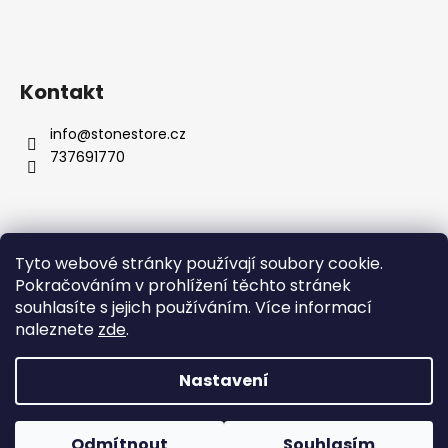
Kontakt
info
@
stonestore.cz
737691770
Tyto webové stránky používají soubory cookie.
Obchodní podmínky
Podmínky ochrany osobních údajů
Pokračováním v prohlížení těchto stránek
Velkoobchod
Kontakty
souhlasíte s jejich používáním. Více informací
naleznete
zde
.
Nastavení
Vytvořil Shoptet
Copyright 2026
STONESTORE
. Všechna práva vyhrazena.
Odmítnout
Souhlasím
Upravit nastavení cookies