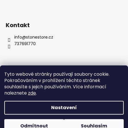
Kontakt
info
@
stonestore.cz
737691770
Tyto webové stránky používají soubory cookie.
Obchodní podmínky
Podmínky ochrany osobních údajů
Pokračováním v prohlížení těchto stránek
Velkoobchod
Kontakty
souhlasíte s jejich používáním. Více informací
naleznete
zde
.
Nastavení
Vytvořil Shoptet
Copyright 2026
STONESTORE
. Všechna práva vyhrazena.
Odmítnout
Souhlasím
Upravit nastavení cookies