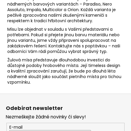
nádherných barvových variantách – Paradiso, Nero
Assoluto, Impala, Multicolor a Orion. Každá varianta je
pečlivě zpracována našimi zkušenými kameniči s
respektem k tradici hřbitovní architektury.
Mísu lze objednat v souladu s Vašimi představami a
potřebami. Pokud si přejete jinou barvu materiálu nebo
jinou variantu, jsme vždy připraveni spolupracovat na
zakázkovém řešení. Kontaktujte nás s poptávkou – naši
odborníci Vám rádi pomůžou vybrat správný typ.
Žulová mísa představuje dlouhodobou investici do
důstojné podoby hrobového místa. Její timeless design
a kvalitní zpracování zaručují, že bude po dlouhá léta
nádherně sloužit jako součást pietního místa pro tichou
vzpomínku.
Z
á
Odebírat newsletter
p
Nezmeškejte žádné novinky či slevy!
a
t
E-mail