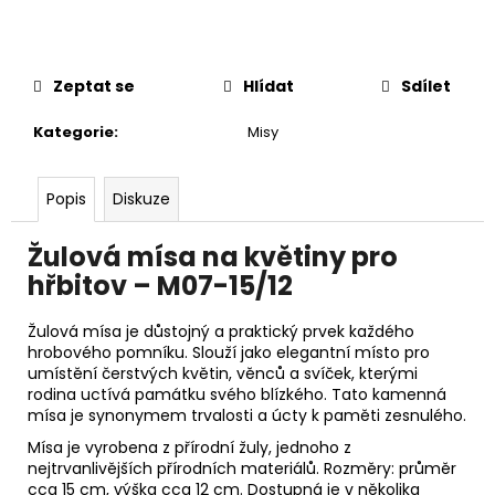
č
u
j
e
Zeptat se
Hlídat
Sdílet
m
e
Kategorie
:
Misy
Popis
Diskuze
Žulová mísa na květiny pro
hřbitov – M07-15/12
Žulová mísa je důstojný a praktický prvek každého
hrobového pomníku. Slouží jako elegantní místo pro
umístění čerstvých květin, věnců a svíček, kterými
rodina uctívá památku svého blízkého. Tato kamenná
mísa je synonymem trvalosti a úcty k paměti zesnulého.
Mísa je vyrobena z přírodní žuly, jednoho z
nejtrvanlivějších přírodních materiálů. Rozměry: průměr
cca 15 cm, výška cca 12 cm. Dostupná je v několika