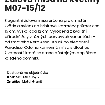
je
a
M07-15/12
0,0
z
j
5
í
hvězdiček.
Elegantní žulová mísa určená pro umístění
t
květin a svíček na hřbitově. Rozměry: průměr cca
?
15 cm, výška cca 12 cm. Vyrobena z kvalitní
přírodní žuly v různých barvových variantách –
od tmavého Nero Assoluto až po elegantní
Paradiso. Odolná kamenná mísa s dlouhou
životností, která se stane důstojným doplňkem
HLEDAT
každého pomníku.
Dostupné na objednávku
D
Kód:
MG-M07-15/12
o
Značka:
Metal Granit
p
o
r
u