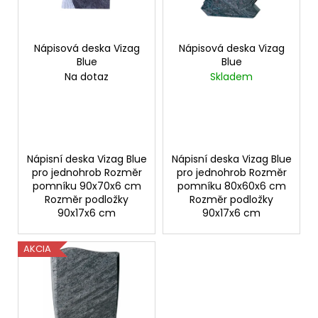
p
ů
a
r
j
o
Nápisová deska Vizag
Nápisová deska Vizag
í
Blue
Blue
d
t
Na dotaz
Skladem
u
?
k
t
ů
Nápisní deska Vizag Blue
Nápisní deska Vizag Blue
HLEDAT
pro jednohrob Rozměr
pro jednohrob Rozměr
pomníku 90x70x6 cm
pomníku 80x60x6 cm
Rozměr podložky
Rozměr podložky
90x17x6 cm
90x17x6 cm
D
o
AKCIA
p
o
r
u