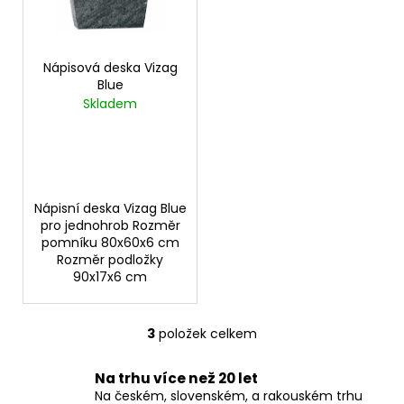
č
u
j
e
Nápisová deska Vizag
m
Blue
e
Skladem
Nápisní deska Vizag Blue
pro jednohrob Rozměr
pomníku 80x60x6 cm
Rozměr podložky
90x17x6 cm
3
položek celkem
O
v
Na trhu více než 20 let
l
Na českém, slovenském, a rakouském trhu
á