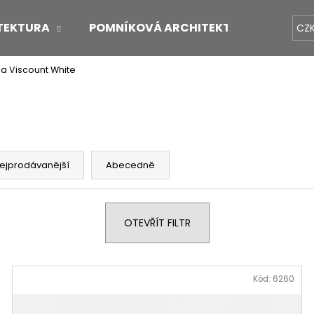
TEKTURA
POMNÍKOVÁ ARCHITEKTURA
O 
CZ
la Viscount White
Co potřebujete najít?
HLEDAT
ejprodávanější
Abecedně
Doporučujeme
OTEVŘÍT FILTR
Kód:
6260