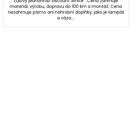
Žulový jednohrob Viscount White Cena zahrnuje
materiál, výrobu, dopravu do 100 km a montáž. Cena
nezahrnuje písmo ani náhrobní doplňky, jako je lampáš
a váza....