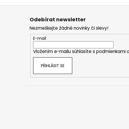
Z
á
Odebírat newsletter
p
Nezmeškejte žádné novinky či slevy!
a
t
E-mail
í
Vložením e-mailu súhlasíte s
podmienkami o
PŘIHLÁSIT SE