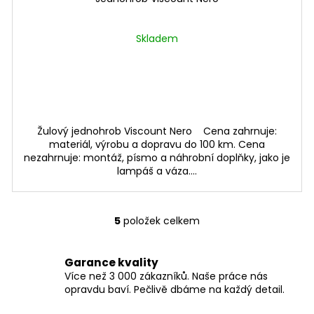
Skladem
Žulový jednohrob Viscount Nero Cena zahrnuje:
materiál, výrobu a dopravu do 100 km. Cena
nezahrnuje: montáž, písmo a náhrobní doplňky, jako je
lampáš a váza....
5
položek celkem
O
v
l
Garance kvality
á
Více než 3 000 zákazníků. Naše práce nás
d
opravdu baví. Pečlivě dbáme na každý detail.
a