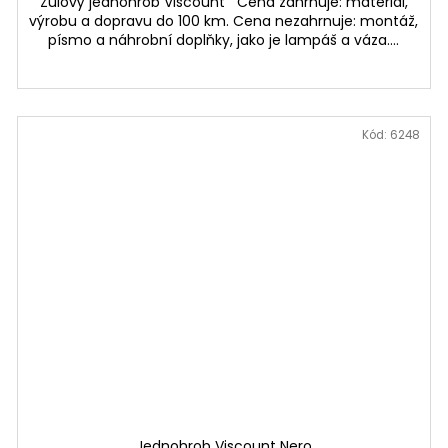
Žulový jednohrob Viscount Cena zahrnuje: materiál,
výrobu a dopravu do 100 km. Cena nezahrnuje: montáž,
písmo a náhrobní doplňky, jako je lampáš a váza....
Kód:
6248
Jednohrob Viscount Nero