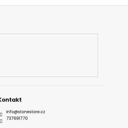
Kontakt
info
@
stonestore.cz
737691770