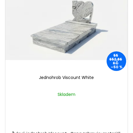
55
652,86
KČ
–50 %
Jednohrob Viscount White
Skladem