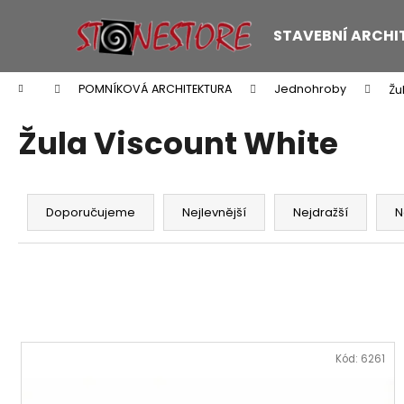
K
Přejít
na
o
STAVEBNÍ ARCHI
obsah
Zpět
Zpět
š
do
do
í
Domů
POMNÍKOVÁ ARCHITEKTURA
Jednohroby
Žu
k
obchodu
obchodu
Žula Viscount White
Ř
a
Doporučujeme
Nejlevnější
Nejdražší
N
z
e
n
í
p
V
r
ý
Kód:
6261
o
p
d