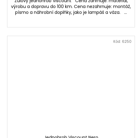
Žulový jednohrob Viscount Cena zahrnuje: materiál,
výrobu a dopravu do 100 km. Cena nezahrnuje: montáž,
písmo a náhrobní doplňky, jako je lampáš a váza. ...
Kód:
6250
Jednohrob Viscount Nero