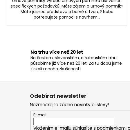
Urnové pomníky Výroba urnových pomníků dle vašich
specifických požadavků. Máte zájem o urnový pomník?
Máte jasnou představu o barvě a tvaru? Nebo
potřebujete pomoci s návrhem...
Na trhu více než 20 let
Na českém, slovenském, a rakouském trhu
působíme již více než 20 let. Za tu dobu jsme
získali mnoho zkušeností.
Z
á
Odebírat newsletter
p
Nezmeškejte žádné novinky či slevy!
a
t
E-mail
í
Vložením e-mailu súhlasíte s
podmienkami o