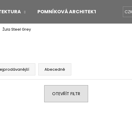
TEKTURA
POMNÍKOVÁ ARCHITEKTURA
O 
CZ
Žula Steel Grey
Co potřebujete najít?
HLEDAT
ejprodávanější
Abecedně
Doporučujeme
OTEVŘÍT FILTR