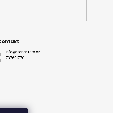
Kontakt
info
@
stonestore.cz
737691770