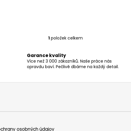
1
položek celkem
O
v
l
Garance kvality
á
Více než 3 000 zákazníků. Naše práce nás
d
opravdu baví. Pečlivě dbáme na každý detail.
a
c
í
p
r
v
k
y
v
chrany osobných údajov