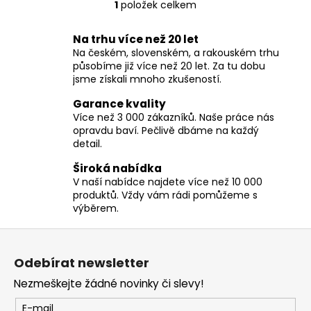
č
1
položek celkem
O
u
v
j
Na trhu více než 20 let
l
e
Na českém, slovenském, a rakouském trhu
á
m
působíme již více než 20 let. Za tu dobu
d
e
jsme získali mnoho zkušeností.
a
c
Garance kvality
í
Více než 3 000 zákazníků. Naše práce nás
opravdu baví. Pečlivě dbáme na každý
p
detail.
r
v
Široká nabídka
k
V naší nabídce najdete více než 10 000
y
produktů. Vždy vám rádi pomůžeme s
v
výběrem.
ý
Z
p
á
i
Odebírat newsletter
p
s
Nezmeškejte žádné novinky či slevy!
u
a
t
E-mail