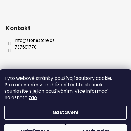
Kontakt
info
@
stonestore.cz
737691770
Tyto webové stránky používají soubory cookie.
Obchodní podmínky
Podmínky ochrany osobních údajů
Pokračováním v prohlížení těchto stránek
Velkoobchod
Kontakty
souhlasíte s jejich používáním. Více informací
naleznete
zde
.
Nastavení
Vytvořil Shoptet
Copyright 2026
STONESTORE
. Všechna práva vyhrazena.