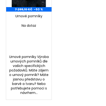
p
ů
a
r
7 298,10 KČ
–50 %
j
o
Urnové pomníky
í
d
t
Na dotaz
u
?
k
t
ů
HLEDAT
Urnové pomníky Výroba
urnových pomníků dle
vašich specifických
požadavků. Máte zájem
D
o urnový pomník? Máte
jasnou představu o
o
barvě a tvaru? Nebo
p
potřebujete pomoci s
o
návrhem...
r
u