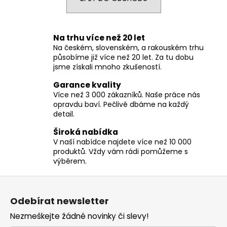
a
j
í
Na trhu více než 20 let
Na českém, slovenském, a rakouském trhu
t
působíme již více než 20 let. Za tu dobu
?
jsme získali mnoho zkušeností.
Garance kvality
Více než 3 000 zákazníků. Naše práce nás
opravdu baví. Pečlivě dbáme na každý
detail.
HLEDAT
Široká nabídka
V naší nabídce najdete více než 10 000
produktů. Vždy vám rádi pomůžeme s
D
výběrem.
o
Z
p
á
o
Odebírat newsletter
r
p
u
Nezmeškejte žádné novinky či slevy!
a