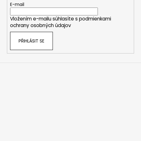
č
t
E-mail
u
í
j
Vložením e-mailu súhlasíte s
podmienkami
e
ochrany osobných údajov
m
e
PŘIHLÁSIT SE