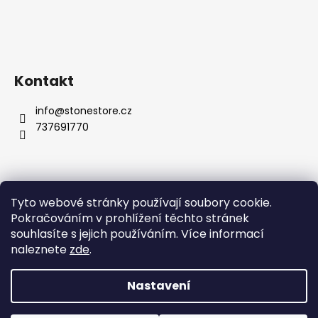
Kontakt
info
@
stonestore.cz
737691770
Tyto webové stránky používají soubory cookie.
Obchodní podmínky
Podmínky ochrany osobních údajů
Pokračováním v prohlížení těchto stránek
Velkoobchod
Kontakty
souhlasíte s jejich používáním. Více informací
naleznete
zde
.
Nastavení
Vytvořil Shoptet