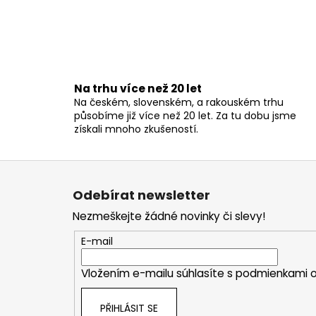
Na trhu více než 20 let
Na českém, slovenském, a rakouském trhu
působíme již více než 20 let. Za tu dobu jsme
získali mnoho zkušeností.
Z
á
Odebírat newsletter
p
Nezmeškejte žádné novinky či slevy!
a
t
E-mail
í
Vložením e-mailu súhlasíte s
podmienkami o
PŘIHLÁSIT SE