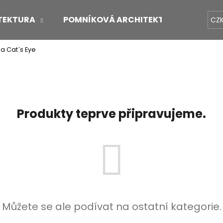
TEKTURA
POMNÍKOVÁ ARCHITEKTURA
O 
CZ
la Cat´s Eye
Co potřebujete najít?
HLEDAT
Produkty teprve připravujeme.
Doporučujeme
Můžete se ale podívat na ostatní kategorie.