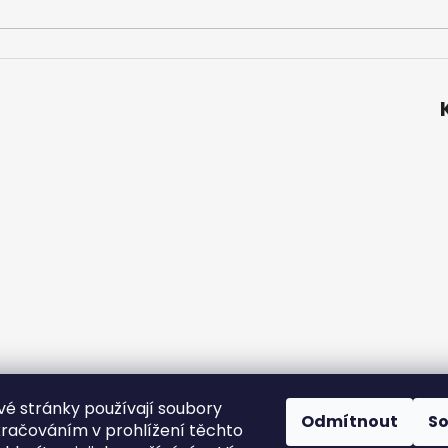
é stránky používají soubory
ní podmínky
Podmínky ochrany osobních údajů
Velkoobchod
Odmítnout
S
kračováním v prohlížení těchto