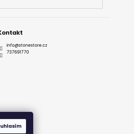
Kontakt
info
@
stonestore.cz
737691770
Kontakty
ouhlasím