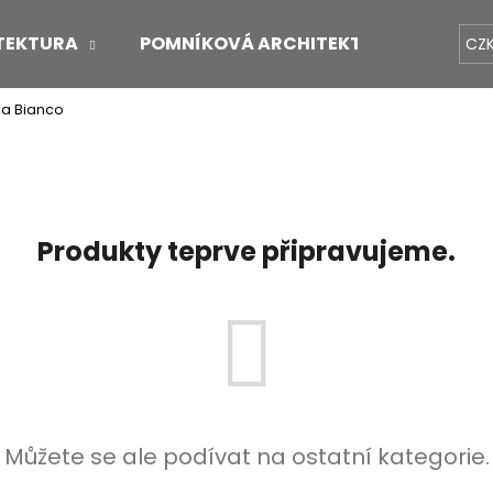
TEKTURA
POMNÍKOVÁ ARCHITEKTURA
O 
CZ
la Bianco
Co potřebujete najít?
HLEDAT
Produkty teprve připravujeme.
Doporučujeme
Můžete se ale podívat na ostatní kategorie.