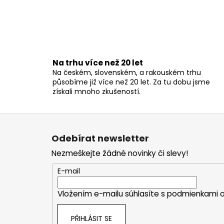
Na trhu více než 20 let
Na českém, slovenském, a rakouském trhu
působíme již více než 20 let. Za tu dobu jsme
získali mnoho zkušeností.
Z
á
Odebírat newsletter
p
Nezmeškejte žádné novinky či slevy!
a
t
E-mail
í
Vložením e-mailu súhlasíte s
podmienkami o
PŘIHLÁSIT SE