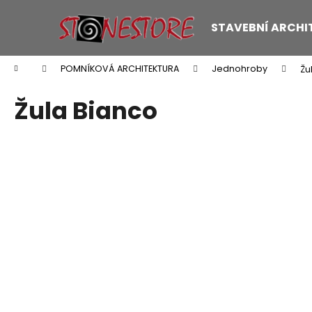
K
Přejít
na
o
STAVEBNÍ ARCHI
obsah
Zpět
Zpět
š
do
do
í
Domů
POMNÍKOVÁ ARCHITEKTURA
Jednohroby
Žu
k
obchodu
obchodu
Žula Bianco