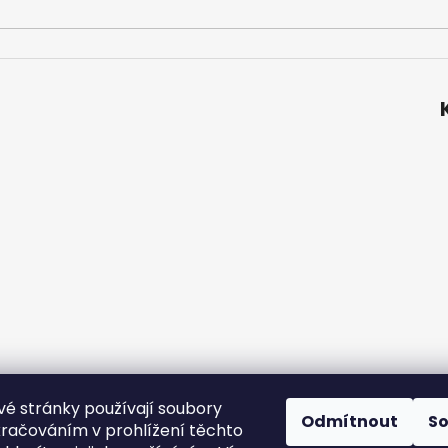
é stránky používají soubory
ní podmínky
Podmínky ochrany osobních údajů
Velkoobchod
Odmítnout
S
kračováním v prohlížení těchto