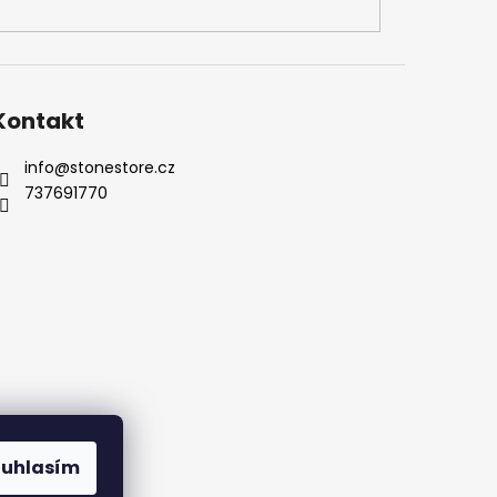
Kontakt
info
@
stonestore.cz
737691770
Kontakty
ouhlasím