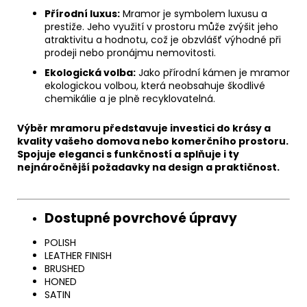
Přírodní luxus:
Mramor je symbolem luxusu a
prestiže. Jeho využití v prostoru může zvýšit jeho
atraktivitu a hodnotu, což je obzvlášť výhodné při
prodeji nebo pronájmu nemovitosti.
Ekologická volba:
Jako přírodní kámen je mramor
ekologickou volbou, která neobsahuje škodlivé
chemikálie a je plně recyklovatelná.
Chat
Výběr mramoru představuje investici do krásy a
textarea
kvality vašeho domova nebo komerčního prostoru.
Spojuje eleganci s funkčností a splňuje i ty
nejnáročnější požadavky na design a praktičnost.
Chat
textarea
Dostupné povrchové úpravy
POLISH
LEATHER FINISH
BRUSHED
HONED
SATIN