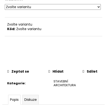
č
u
j
e
m
Zvolte variantu
e
Kód:
Zvolte variantu
Zeptat se
Hlídat
Sdílet
STAVEBNÍ
Kategorie
:
ARCHITEKTURA
Popis
Diskuze