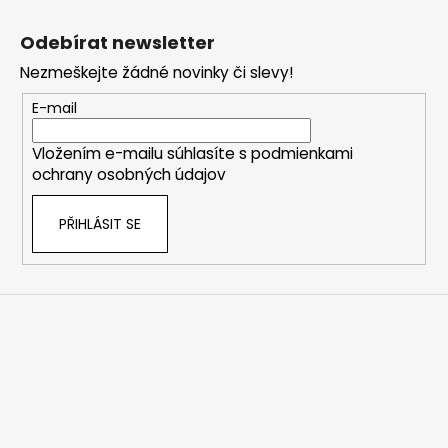
Z
á
Odebírat newsletter
p
Nezmeškejte žádné novinky či slevy!
a
t
E-mail
í
Vložením e-mailu súhlasíte s
podmienkami
ochrany osobných údajov
PŘIHLÁSIT SE