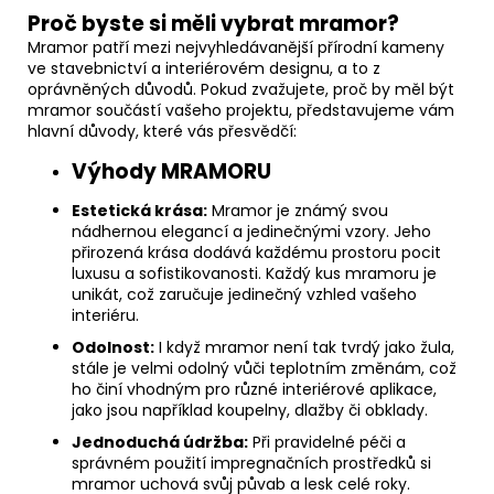
Proč byste si měli vybrat mramor?
Mramor patří mezi nejvyhledávanější přírodní kameny
ve stavebnictví a interiérovém designu, a to z
oprávněných důvodů. Pokud zvažujete, proč by měl být
mramor součástí vašeho projektu, představujeme vám
hlavní důvody, které vás přesvědčí:
Výhody MRAMORU
Estetická krása:
Mramor je známý svou
nádhernou elegancí a jedinečnými vzory. Jeho
přirozená krása dodává každému prostoru pocit
luxusu a sofistikovanosti. Každý kus mramoru je
unikát, což zaručuje jedinečný vzhled vašeho
interiéru.
Odolnost:
I když mramor není tak tvrdý jako žula,
stále je velmi odolný vůči teplotním změnám, což
ho činí vhodným pro různé interiérové aplikace,
jako jsou například koupelny, dlažby či obklady.
Jednoduchá údržba:
Při pravidelné péči a
správném použití impregnačních prostředků si
mramor uchová svůj půvab a lesk celé roky.