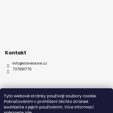
Kontakt
info
@
stonestore.cz
737691770
Tyto webové stránky používají soubory cookie.
Obchodní podmínky
Podmínky ochrany osobních údajů
Pokračováním v prohlížení těchto stránek
Velkoobchod
Kontakty
souhlasíte s jejich používáním. Více informací
naleznete
zde
.