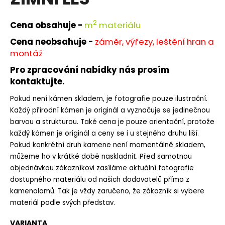
je
a
0,0
z
j
2
Cena obsahuje -
m
materiálu
5
í
hvězdiček.
Cena neobsahuje -
záměr, výřezy, leštění hran a
t
montáž
?
Pro zpracování nabídky nás prosím
kontaktujte.
Pokud není kámen skladem, je fotografie pouze ilustrační.
Každý přírodní kámen je originál a vyznačuje se jedinečnou
HLEDAT
barvou a strukturou. Také cena je pouze orientační, protože
každý kámen je originál a ceny se i u stejného druhu liší.
Pokud konkrétní druh kamene není momentálně skladem,
můžeme ho v krátké době naskladnit. Před samotnou
D
objednávkou zákazníkovi zasíláme aktuální fotografie
o
dostupného materiálu od našich dodavatelů přímo z
p
kamenolomů. Tak je vždy zaručeno, že zákazník si vybere
o
r
materiál podle svých představ.
u
VARIANTA