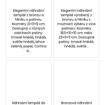
Elegantní náhrobní
Elegantní náhrobní
lampáš z bronzu a
lampáš vyrobený z
hliníku s patinou.
bronzu a hliníku s
Rozměry 21×11×9 cm.
možností výběru z více
Dostupný v různých
patinací. Rozměry
odstínech patiny:
18,5×10×10 cm nebo
tmavě hnědá, hnědá,
23×11×11 cm. Dostupné
světle hnědá, lehce
patiny: tmavě hnědá,
zelená, popel, Cortina
hnědá, světle...
a...
Náhrobní lampáš do
Bronzová náhrobní