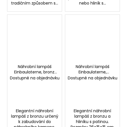
tradičním způsobem s...
nebo hliník s...
Náhrobní lampáš
Náhrobní lampáš
Einbaulaterne, bronz,
Einbaulaterne,
23×13,5 cm
26×15×15 cm
Dostupné na objednávku
Dostupné na objednávku
Elegantní náhrobní
Elegantní náhrobní
lampáš z bronzu určený
lampáš z bronzu a
k zabudování do
hliníku s patinou.
náhrobního kamene.
Rozměry 26×15×15 cm.