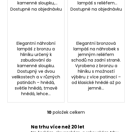
kamenné sloupku,
lampáš s reliéfem
bronz, 20,5×14×15 cm
schodů, 21×14×9 cm
Dostupné na objednávku
Dostupné na objednávku
Elegantní náhrobní
Elegantní bronzová
lampáš z bronzu a
lampáš na náhrobek s
hliníku určený k
jemným reliéfem
zabudování do
schodů na zadní straně.
kamenné sloupku.
Vyrobena z bronzu a
Dostupný ve dvou
hliníku s možností
velikostech a v různých
výběru z více patinací –
patinách – hnědá,
od klasické hnědé až po
světle hnědá, tmavě
jemně...
hnědá, lehce...
10
položek celkem
O
v
Na trhu více než 20 let
l