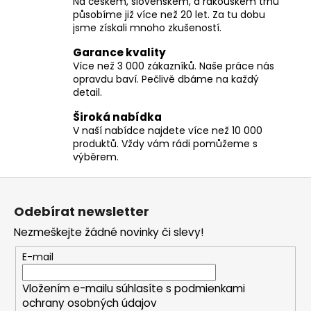
Na českém, slovenském, a rakouském trhu
á
působíme již více než 20 let. Za tu dobu
d
jsme získali mnoho zkušeností.
a
c
Garance kvality
í
Více než 3 000 zákazníků. Naše práce nás
opravdu baví. Pečlivě dbáme na každý
p
detail.
r
v
Široká nabídka
k
V naší nabídce najdete více než 10 000
y
produktů. Vždy vám rádi pomůžeme s
v
výběrem.
ý
Z
p
á
i
Odebírat newsletter
p
s
Nezmeškejte žádné novinky či slevy!
u
a
t
E-mail
í
Vložením e-mailu súhlasíte s
podmienkami
ochrany osobných údajov