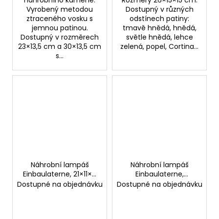
Vyrobený metodou
Dostupný v různých
ztraceného vosku s
odstínech patiny:
jemnou patinou.
tmavě hnědá, hnědá,
Dostupný v rozměrech
světle hnědá, lehce
23×13,5 cm a 30×13,5 cm
zelená, popel, Cortina...
s...
Náhrobní lampáš
Náhrobní lampáš
Einbaulaterne, 21×11×9
Einbaulaterne,
cm
18,5×10×10 cm
Dostupné na objednávku
Dostupné na objednávku