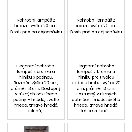
p
ů
a
r
j
o
Náhrobní lampáš z
Náhrobní lampáš z
í
bronzu, výška 20 cm,
bronzu, výška 20 cm,
d
t
průměr 13 cm
průměr 13 cm
Dostupné na objednávku
Dostupné na objednávku
u
?
k
t
ů
Elegantní náhrobní
Elegantní náhrobní
HLEDAT
lampáš z bronzu a
lampáš z bronzu a
hliníku s patinou.
hliníku pro trvalou
Rozměr: výška 20 cm,
ozdobu hrobu. Výška 20
průměr 13 cm. Dostupný
cm, průměr 13 cm.
D
v různých odstínech
Dostupný v různých
o
patiny – hnědá, světle
patinách: hnědá, světle
hnědá, tmavě hnědá,
hnědá, tmavě hnědá,
p
zelená,...
lehce zelená,...
o
r
u