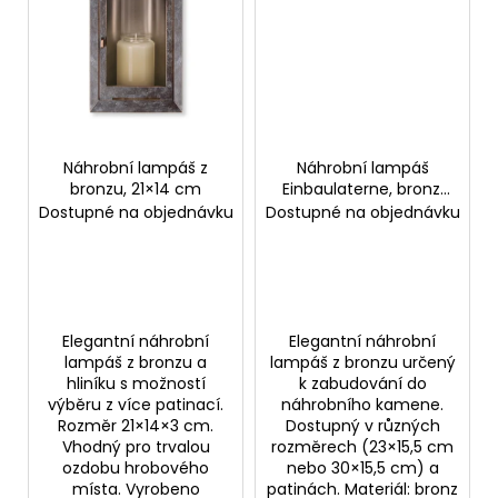
č
u
j
e
m
e
Náhrobní lampáš z
Náhrobní lampáš
bronzu, 21×14 cm
Einbaulaterne, bronz,
23×15,5 cm
Dostupné na objednávku
Dostupné na objednávku
Elegantní náhrobní
Elegantní náhrobní
lampáš z bronzu a
lampáš z bronzu určený
hliníku s možností
k zabudování do
výběru z více patinací.
náhrobního kamene.
Rozměr 21×14×3 cm.
Dostupný v různých
Vhodný pro trvalou
rozměrech (23×15,5 cm
ozdobu hrobového
nebo 30×15,5 cm) a
místa. Vyrobeno
patinách. Materiál: bronz