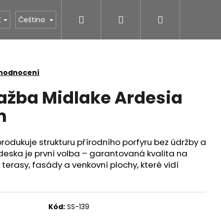
Hledat
Přihlášení
Nákupní
NÁS
STONESTORE ceník hrobů
Povrchové úpr
K
Čeština
košík
 hodnocení
ažba Midlake Ardesia
m
rodukuje strukturu přírodního porfyru bez údržby a
á deska je první volba – garantovaná kvalita na
terasy, fasády a venkovní plochy, které vidí
Kód:
SS-139