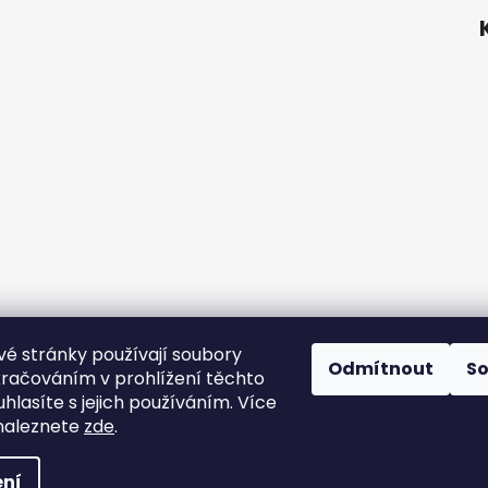
é stránky používají soubory
ní podmínky
Podmínky ochrany osobních údajů
Velkoobchod
Odmítnout
S
kračováním v prohlížení těchto
hlasíte s jejich používáním. Více
naleznete
zde
.
hrazena.
Upravit nastavení cookies
ní