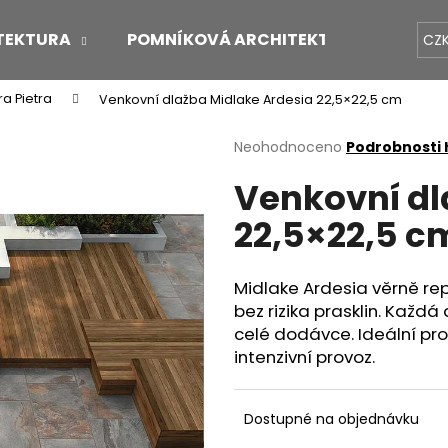
TEKTURA
POMNÍKOVÁ ARCHITEKTURA
O 
CZ
ra Pietra
Venkovní dlažba Midlake Ardesia 22,5×22,5 cm
Co potřebujete najít?
Průměrné
Neohodnoceno
Podrobnosti
hodnocení
Venkovní dl
produktu
HLEDAT
je
22,5×22,5 c
0,0
z
5
Doporučujeme
hvězdiček.
Midlake Ardesia věrně rep
bez rizika prasklin. Každ
celé dodávce. Ideální pro 
intenzivní provoz.
Dostupné na objednávku