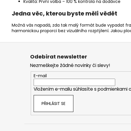
Kvalita: První volba – 100 % kontrola na dodávce
Jedna věc, kterou byste měli vědět
Možná vás napadá, zda tak malý formát bude vypadat fragme
harmonickou proporci bez vizuálního rozptýlení. Jakou ploc
Z
á
Odebírat newsletter
p
Nezmeškejte žádné novinky či slevy!
a
t
E-mail
í
Vložením e-mailu súhlasíte s
podmienkami o
PŘIHLÁSIT SE