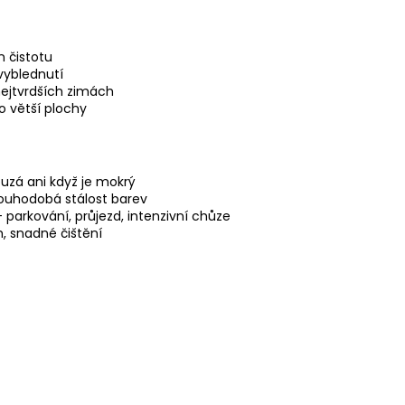
n čistotu
vyblednutí
nejtvrdších zimách
o větší plochy
uzá ani když je mokrý
ouhodobá stálost barev
 parkování, průjezd, intenzivní chůze
, snadné čištění