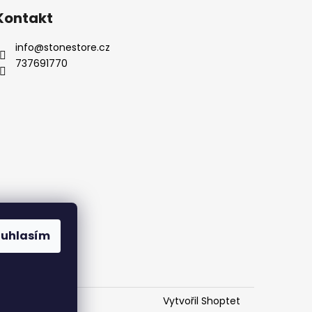
Kontakt
info
@
stonestore.cz
737691770
Kontakty
ouhlasím
Vytvořil Shoptet