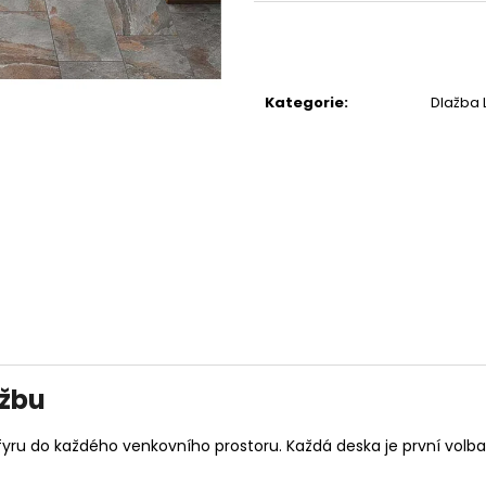
Kategorie
:
Dlažba L
ržbu
rfyru do každého venkovního prostoru. Každá deska je první vol