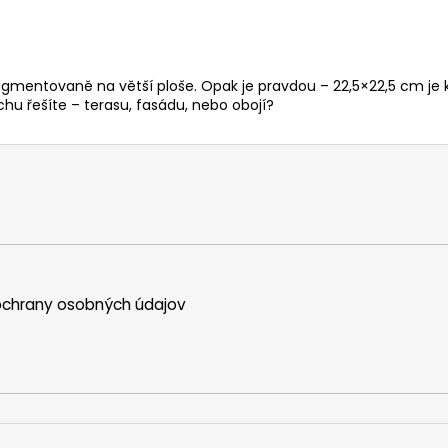
ntovaně na větší ploše. Opak je pravdou – 22,5×22,5 cm je klasi
hu řešíte – terasu, fasádu, nebo obojí?
chrany osobných údajov