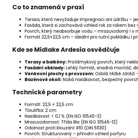
Co to znamená v praxi
Terasa, která nevyžaduje impregnaci ani údržbu – je
Fasáda, která si zachovává vzhled rok za rokem bez 
Povrch, který neabsorbuje vodu – mrazuvzdorný i v 
Formát 22,5×22,5 cm – ideální pro ruční pokládku i pr
Kde se Midlake Ardesia osvědčuje
Terasy a balkóny:
Protišmykový povrch, který neklo
Fasádní obklady:
Lehký formát, snadná montáž, dl
Venkovní plochy s provozem:
Odolá těžké zátěži –
Bazénové okolí:
Nízká nasákavost, bezpečný povrch
Technické parametry
Formát: 22,5 × 22,5 cm
Tloušťka: 2 cm
Nasákavost: < 0,1 % (EN ISO 10545-3)
Mrazuvzdornost: Třída BIa (EN ISO 10545-12)
Odolnost proti klouzání: R10 (DIN 51130)
Povrch: Strukturovaný – přírodní vzhled porfyru