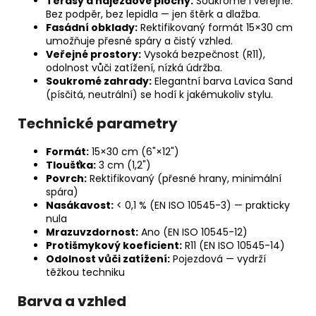
Terasy a nájezdové plochy:
Soukromé i veřejné.
Bez podpěr, bez lepidla — jen štěrk a dlažba.
Fasádní obklady:
Rektifikovaný formát 15×30 cm
umožňuje přesné spáry a čistý vzhled.
Veřejné prostory:
Vysoká bezpečnost (R11),
odolnost vůči zatížení, nízká údržba.
Soukromé zahrady:
Elegantní barva Lavica Sand
(písčitá, neutrální) se hodí k jakémukoliv stylu.
Technické parametry
Formát:
15×30 cm (6"×12")
Tloušťka:
3 cm (1,2")
Povrch:
Rektifikovaný (přesné hrany, minimální
spára)
Nasákavost:
< 0,1 % (EN ISO 10545-3) — prakticky
nula
Mrazuvzdornost:
Ano (EN ISO 10545-12)
Protišmykový koeficient:
R11 (EN ISO 10545-14)
Odolnost vůči zatížení:
Pojezdová — vydrží
těžkou techniku
Barva a vzhled