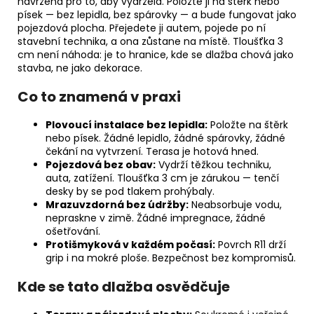
navržená pro to, aby vydržela. Položte ji na štěrk nebo
písek — bez lepidla, bez spárovky — a bude fungovat jako
pojezdová plocha. Přejedete ji autem, pojede po ní
stavební technika, a ona zůstane na místě. Tloušťka 3
cm není náhoda: je to hranice, kde se dlažba chová jako
stavba, ne jako dekorace.
Co to znamená v praxi
Plovoucí instalace bez lepidla:
Položte na štěrk
nebo písek. Žádné lepidlo, žádné spárovky, žádné
čekání na vytvrzení. Terasa je hotová hned.
Pojezdová bez obav:
Vydrží těžkou techniku,
auta, zatížení. Tloušťka 3 cm je zárukou — tenčí
desky by se pod tlakem prohýbaly.
Mrazuvzdorná bez údržby:
Neabsorbuje vodu,
nepraskne v zimě. Žádné impregnace, žádné
ošetřování.
Protišmyková v každém počasí:
Povrch R11 drží
grip i na mokré ploše. Bezpečnost bez kompromisů.
Kde se tato dlažba osvědčuje