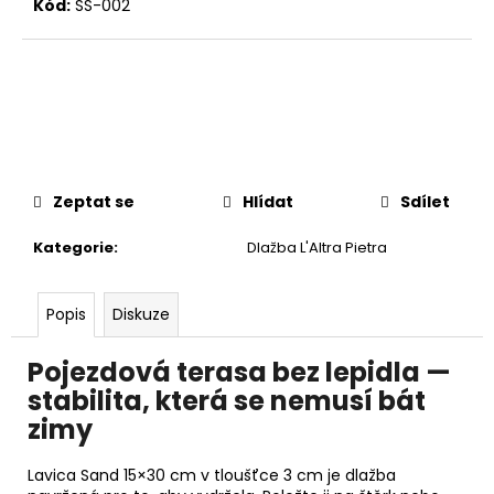
č
Kód:
SS-002
u
j
e
m
e
Zeptat se
Hlídat
Sdílet
Kategorie
:
Dlažba L'Altra Pietra
Popis
Diskuze
Pojezdová terasa bez lepidla —
stabilita, která se nemusí bát
zimy
Lavica Sand 15×30 cm v tloušťce 3 cm je dlažba