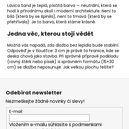
Lavica Sand je teplá, písčitá barva — neutrální, která se
hodí k přírodnímu okolí i moderní architektuře. Není to
bílá (která by se špinila), není to tmavá (která by se
přehřívala). Je to barva, která stárne krásně.
Jedna věc, kterou stojí vědět
Možná vás napadá, zda dlažba bez lepidla bude stabilní.
Odpověď je v tloušťce: 3 cm je právě ta hranice, kde se
deska chová jako stavba. Při správné přípravě podkladu
(rovný štěrk nebo písek) a správném formátu (15×30
cm) se dlažba neposunuje. Jak velkou plochu řešíte?
Z
á
Odebírat newsletter
p
Nezmeškejte žádné novinky či slevy!
a
t
E-mail
í
Vložením e-mailu súhlasíte s
podmienkami