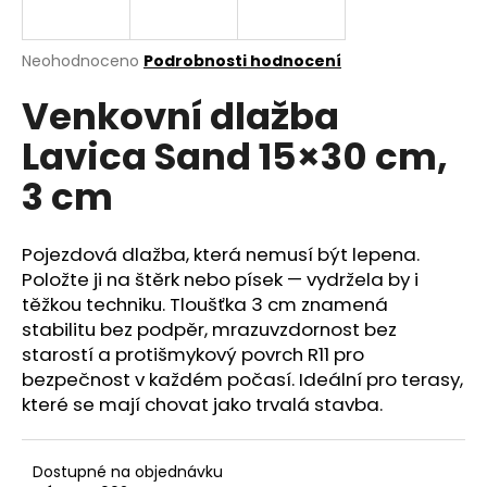
a
j
Průměrné
Neohodnoceno
Podrobnosti hodnocení
í
hodnocení
Venkovní dlažba
produktu
t
je
?
Lavica Sand 15×30 cm,
0,0
z
3 cm
5
hvězdiček.
Pojezdová dlažba, která nemusí být lepena.
HLEDAT
Položte ji na štěrk nebo písek — vydržela by i
těžkou techniku. Tloušťka 3 cm znamená
stabilitu bez podpěr, mrazuvzdornost bez
D
starostí a protišmykový povrch R11 pro
o
bezpečnost v každém počasí. Ideální pro terasy,
p
které se mají chovat jako trvalá stavba.
o
r
u
Dostupné na objednávku