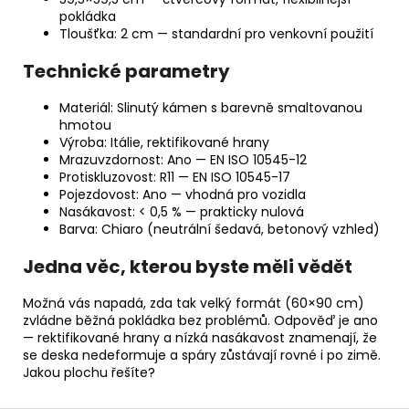
pokládka
Tloušťka: 2 cm — standardní pro venkovní použití
Technické parametry
Materiál: Slinutý kámen s barevně smaltovanou
hmotou
Výroba: Itálie, rektifikované hrany
Mrazuvzdornost: Ano — EN ISO 10545-12
Protiskluzovost: R11 — EN ISO 10545-17
Pojezdovost: Ano — vhodná pro vozidla
Nasákavost: < 0,5 % — prakticky nulová
Barva: Chiaro (neutrální šedavá, betonový vzhled)
Jedna věc, kterou byste měli vědět
Možná vás napadá, zda tak velký formát (60×90 cm)
zvládne běžná pokládka bez problémů. Odpověď je ano
— rektifikované hrany a nízká nasákavost znamenají, že
se deska nedeformuje a spáry zůstávají rovné i po zimě.
Jakou plochu řešíte?