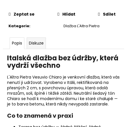
č
u
j
Zeptat se
Hlídat
Sdílet
e
m
Kategorie
:
Dlažba L'Altra Pietra
e
Popis
Diskuze
Italská dlažba bez údržby, která
vydrží všechno
L'Altra Pietra Vesuvio Chiaro je venkovní dlažba, která vás
nenutí ji udržovat. Vyrobena v Itálii, rektifikovaná na
přesných 2 cm, s povrchovou úpravou, která odolá
mrazům, soli, špíně i těžké zátěži. Neutrální šedavý tón
Chiaro se hodí k modernímu domu i ke staré chalupě —
je to barva betonu, která nikdy nevypadá zastarale.
Co to znamená v praxi