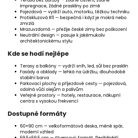
Terasa bez údržby — žádné čištění, žádné
impregnace, žádné praskliny po zimě
Pojezdová — vydrží auto, motorku, těžkou techniku
Protiskluzová R11 — bezpečná i když je mokrá nebo
zmrzlá
Mrazuvzdorná — přežije české zimy bez poškození
Neutrální design — pasuje k jakémukoliv
architektonickému stylu
Kde se hodí nejlépe
Terasy a balkóny — vydrží sníh, led, sůl bez prasklin
Fasády a obklady — lehká na údržbu, dlouhodobě
stabilní barva
Parkovací plochy a příjezdové cesty — pojezdová,
odolná vůči olejům a palivům
Veřejné prostory — hotely, restaurace, nákupní
centra s vysokou frekvencí
Dostupné formáty
60×90 cm — velkoformátová deska, méně spár,
moderní vzhled
59,5×59,5 cm — čtvercový formát, flexibilnější