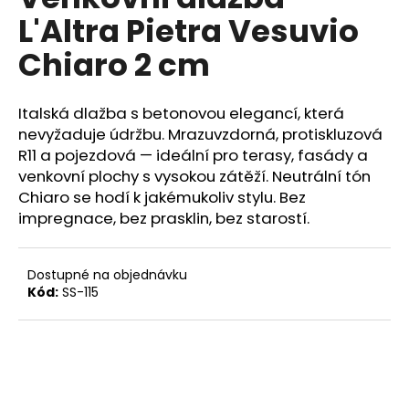
je
a
L'Altra Pietra Vesuvio
0,0
z
j
Chiaro 2 cm
5
í
hvězdiček.
t
Italská dlažba s betonovou elegancí, která
?
nevyžaduje údržbu. Mrazuvzdorná, protiskluzová
R11 a pojezdová — ideální pro terasy, fasády a
venkovní plochy s vysokou zátěží. Neutrální tón
Chiaro se hodí k jakémukoliv stylu. Bez
HLEDAT
impregnace, bez prasklin, bez starostí.
Dostupné na objednávku
D
Kód:
SS-115
o
p
o
r
u