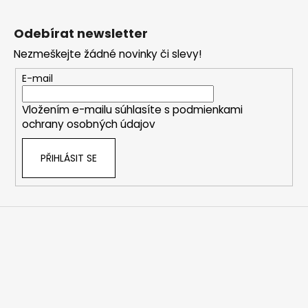
Z
á
Odebírat newsletter
p
Nezmeškejte žádné novinky či slevy!
a
t
E-mail
í
Vložením e-mailu súhlasíte s
podmienkami
ochrany osobných údajov
PŘIHLÁSIT SE