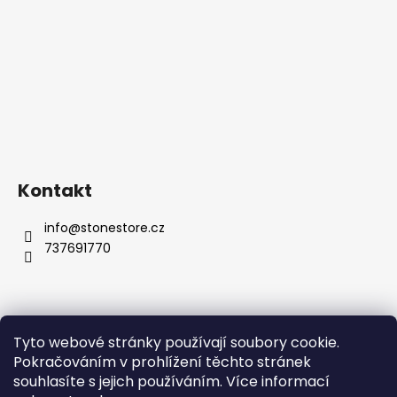
Kontakt
info
@
stonestore.cz
737691770
Tyto webové stránky používají soubory cookie.
Obchodní podmínky
Podmínky ochrany osobních údajů
Pokračováním v prohlížení těchto stránek
Velkoobchod
Kontakty
souhlasíte s jejich používáním. Více informací