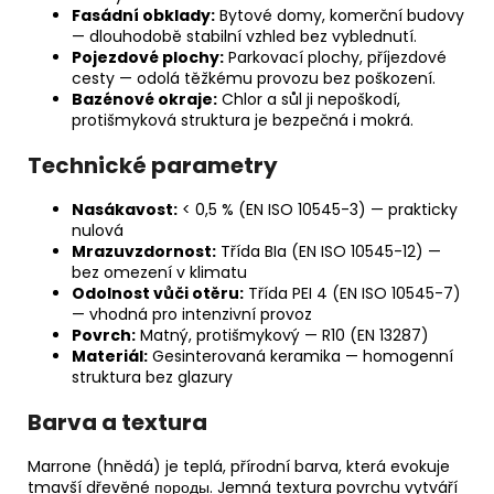
Fasádní obklady:
Bytové domy, komerční budovy
— dlouhodobě stabilní vzhled bez vyblednutí.
Pojezdové plochy:
Parkovací plochy, příjezdové
cesty — odolá těžkému provozu bez poškození.
Bazénové okraje:
Chlor a sůl ji nepoškodí,
protišmyková struktura je bezpečná i mokrá.
Technické parametry
Nasákavost:
< 0,5 % (EN ISO 10545-3) — prakticky
nulová
Mrazuvzdornost:
Třída BIa (EN ISO 10545-12) —
bez omezení v klimatu
Odolnost vůči otěru:
Třída PEI 4 (EN ISO 10545-7)
— vhodná pro intenzivní provoz
Povrch:
Matný, protišmykový — R10 (EN 13287)
Materiál:
Gesinterovaná keramika — homogenní
struktura bez glazury
Barva a textura
Marrone (hnědá) je teplá, přírodní barva, která evokuje
tmavší dřevěné породы. Jemná textura povrchu vytváří