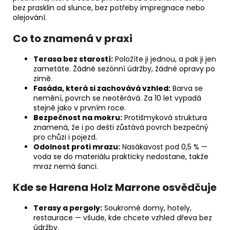
bez prasklin od slunce, bez potřeby impregnace nebo
olejování.
Co to znamená v praxi
Terasa bez starostí:
Položíte ji jednou, a pak ji jen
zametáte. Žádné sezónní údržby, žádné opravy po
zimě.
Fasáda, která si zachovává vzhled:
Barva se
nemění, povrch se neotěrává. Za 10 let vypadá
stejně jako v prvním roce.
Bezpečnost na mokru:
Protišmyková struktura
znamená, že i po dešti zůstává povrch bezpečný
pro chůzi i pojezd.
Odolnost proti mrazu:
Nasákavost pod 0,5 % —
voda se do materiálu prakticky nedostane, takže
mraz nemá šanci.
Kde se Harena Holz Marrone osvědčuje
Terasy a pergoly:
Soukromé domy, hotely,
restaurace — všude, kde chcete vzhled dřeva bez
údržby.