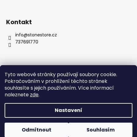
Kontakt
info
@
stonestore.cz
737691770
Tyto webové stránky používají soubory cookie.
Obchodní podmínky
Podmínky ochrany osobních údajů
Pokračováním v prohlížení těchto stránek
Velkoobchod
Kontakty
souhlasíte s jejich používáním. Více informací
naleznete
zde
.
Nastavení
Vytvořil Shoptet
Copyright 2026
STONESTORE
. Všechna práva vyhrazena.
Odmítnout
Souhlasím
Upravit nastavení cookies