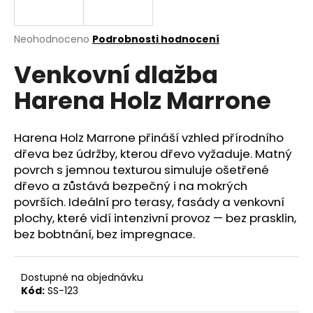
a
j
Průměrné
Neohodnoceno
Podrobnosti hodnocení
í
hodnocení
Venkovní dlažba
produktu
t
je
?
Harena Holz Marrone
0,0
z
5
hvězdiček.
Harena Holz Marrone přináší vzhled přírodního
dřeva bez údržby, kterou dřevo vyžaduje. Matný
HLEDAT
povrch s jemnou texturou simuluje ošetřené
dřevo a zůstává bezpečný i na mokrých
površích. Ideální pro terasy, fasády a venkovní
plochy, které vidí intenzivní provoz — bez prasklin,
D
bez bobtnání, bez impregnace.
o
p
o
Dostupné na objednávku
r
Kód:
SS-123
u