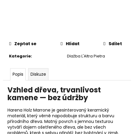
č
u
j
e
m
e
Zeptat se
Hlídat
Sdílet
Kategorie
:
Dlažba L'Altra Pietra
Popis
Diskuze
Vzhled dřeva, trvanlivost
kamene — bez údržby
Harena Holz Marrone je gesinterovaný keramický
materiál, který věrně napodobuje strukturu a barvu
přírodního dřeva. Matný povrch s jemnou texturou
vytváří dojem ošetřeného dřeva, ale bez všech
problémů, které s sebou přináší: bez bobtnání v zimě,