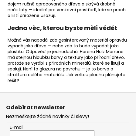
dojem ručně opracovaného dřeva a skrývá drobné
nečistoty — ideální pro venkovní prostředí, kde se prach
a listí přirozeně usazují.
Jedna věc, kterou byste měli vědět
Možná vás napadá, zda gesinterovaný materiál opravdu
vypadá jako dřevo — nebo zda to bude vypadat jako
plastika. Odpověď je jednoduchá: Harena Holz Marrone
má stejnou hloubku barvy a textury jako přírodní dřevo,
protože se vyrábí z přírodních minerálů, které se lisují a
spalují. Není to glazura na povrchu — je to barva a
struktura celého materiálu. Jak velkou plochu plánujete
řešit?
Z
á
Odebírat newsletter
p
Nezmeškejte žádné novinky či slevy!
a
t
E-mail
í