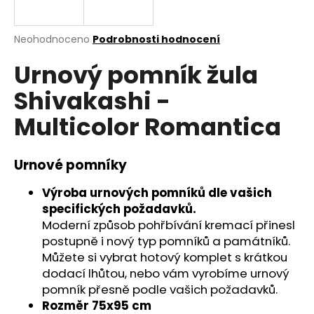
a
j
Průměrné
Neohodnoceno
Podrobnosti hodnocení
í
hodnocení
Urnový pomník žula
produktu
t
je
?
Shivakashi -
0,0
z
Multicolor Romantica
5
hvězdiček.
Urnové pomníky
HLEDAT
Výroba urnových pomníků dle vašich
specifických požadavků.
D
Moderní způsob pohřbívání kremací přinesl
o
postupně i nový typ pomníků a památníků.
p
Můžete si vybrat hotový komplet s krátkou
o
dodací lhůtou, nebo vám vyrobíme urnový
r
pomník přesně podle vašich požadavků.
u
Rozměr 75x95 cm