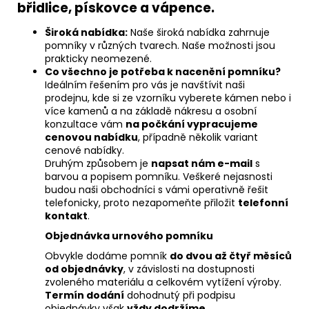
břidlice, pískovce a vápence.
Široká nabídka:
Naše široká nabídka zahrnuje
pomníky v různých tvarech. Naše možnosti jsou
prakticky neomezené.
Co všechno je potřeba k nacenění pomníku?
Ideálním řešením pro vás je navštívit naši
prodejnu, kde si ze vzorníku vyberete kámen nebo i
více kamenů a na základě nákresu a osobní
konzultace vám
na počkání vypracujeme
cenovou nabídku
, případně několik variant
cenové nabídky.
Druhým způsobem je
napsat nám e-mail
s
barvou a popisem pomníku. Veškeré nejasnosti
budou naši obchodníci s vámi operativně řešit
telefonicky, proto nezapomeňte přiložit
telefonní
kontakt
.
Objednávka urnového pomníku
Obvykle dodáme pomník
do dvou až čtyř měsíců
od objednávky
, v závislosti na dostupnosti
zvoleného materiálu a celkovém vytížení výroby.
Termín dodání
dohodnutý při podpisu
objednávky však
vždy dodržíme
.