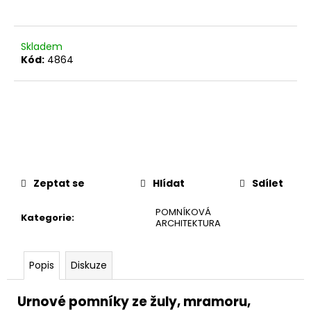
č
u
j
e
Skladem
Kód:
4864
m
e
Zeptat se
Hlídat
Sdílet
POMNÍKOVÁ
Kategorie
:
ARCHITEKTURA
Popis
Diskuze
Urnové pomníky ze žuly, mramoru,