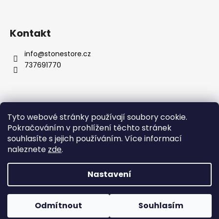
Kontakt
info
@
stonestore.cz
737691770
Tyto webové stránky používají soubory cookie.
Obchodní podmínky
Podmínky ochrany osobních údajů
Pokračováním v prohlížení těchto stránek
Velkoobchod
Kontakty
souhlasíte s jejich používáním. Více informací
naleznete
zde
.
Nastavení
Vytvořil Shoptet
Copyright 2026
STONESTORE
. Všechna práva vyhrazena.
Odmítnout
Souhlasím
Upravit nastavení cookies