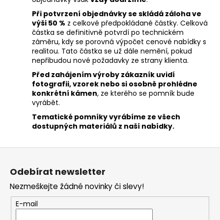
Při potvrzení objednávky se skládá záloha ve
výši 50 %
z celkové předpokládané částky. Celková
částka se definitivně potvrdí po technickém
záměru, kdy se porovná výpočet cenové nabídky s
realitou. Tato částka se už dále nemění, pokud
nepřibudou nové požadavky ze strany klienta.
Před zahájením výroby zákazník uvidí
fotografii, vzorek nebo si osobně prohlédne
konkrétní kámen
, ze kterého se pomník bude
vyrábět.
Tematické pomníky vyrábíme ze všech
dostupných materiálů z naší nabídky.
Z
á
Odebírat newsletter
p
Nezmeškejte žádné novinky či slevy!
a
t
E-mail
í