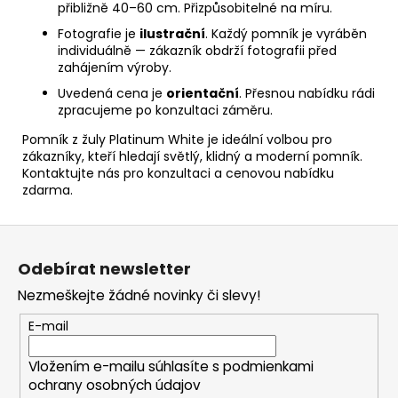
přibližně 40–60 cm. Přizpůsobitelné na míru.
Fotografie je
ilustrační
. Každý pomník je vyráběn
individuálně — zákazník obdrží fotografii před
zahájením výroby.
Uvedená cena je
orientační
. Přesnou nabídku rádi
zpracujeme po konzultaci záměru.
Pomník z žuly Platinum White je ideální volbou pro
zákazníky, kteří hledají světlý, klidný a moderní pomník.
Kontaktujte nás pro konzultaci a cenovou nabídku
zdarma.
Z
á
Odebírat newsletter
p
Nezmeškejte žádné novinky či slevy!
a
t
E-mail
í
Vložením e-mailu súhlasíte s
podmienkami
ochrany osobných údajov