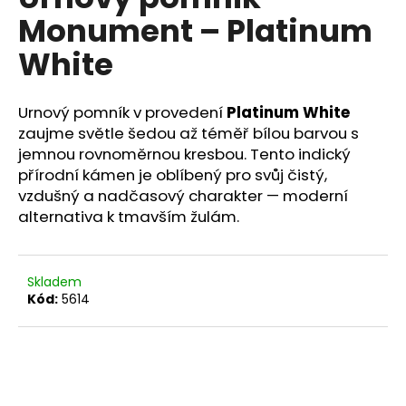
je
a
Monument – Platinum
0,0
z
j
White
5
í
hvězdiček.
t
Urnový pomník v provedení
Platinum White
?
zaujme světle šedou až téměř bílou barvou s
jemnou rovnoměrnou kresbou. Tento indický
přírodní kámen je oblíbený pro svůj čistý,
vzdušný a nadčasový charakter — moderní
HLEDAT
alternativa k tmavším žulám.
Skladem
D
Kód:
5614
o
p
o
r
u