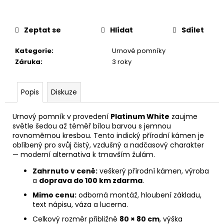
č
u
j
Zeptat se
Hlídat
Sdílet
e
m
Kategorie
:
Urnové pomníky
e
Záruka
:
3 roky
Popis
Diskuze
Urnový pomník v provedení
Platinum White
zaujme
světle šedou až téměř bílou barvou s jemnou
rovnoměrnou kresbou. Tento indický přírodní kámen je
oblíbený pro svůj čistý, vzdušný a nadčasový charakter
— moderní alternativa k tmavším žulám.
Zahrnuto v ceně:
veškerý přírodní kámen, výroba
a
doprava do 100 km zdarma
.
Mimo cenu:
odborná montáž, hloubení základu,
text nápisu, váza a lucerna.
Celkový rozměr přibližně
80 × 80 cm
, výška