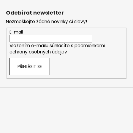
Z
á
Odebírat newsletter
p
Nezmeškejte žádné novinky či slevy!
a
t
E-mail
í
Vložením e-mailu súhlasíte s
podmienkami
ochrany osobných údajov
PŘIHLÁSIT SE