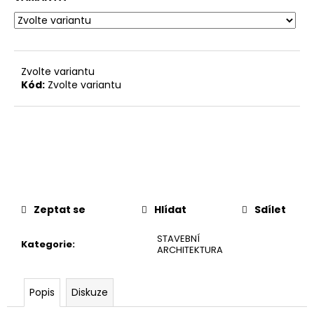
č
u
j
e
m
Zvolte variantu
e
Kód:
Zvolte variantu
Zeptat se
Hlídat
Sdílet
STAVEBNÍ
Kategorie
:
ARCHITEKTURA
Popis
Diskuze