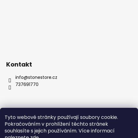
Kontakt
info
@
stonestore.cz
737691770
Tyto webové stránky používají soubory cookie.
Obchodní podmínky
Podmínky ochrany osobních údajů
Pokračováním v prohlížení těchto stránek
Velkoobchod
Kontakty
souhlasíte s jejich používáním. Více informací
naleznete
zde
.