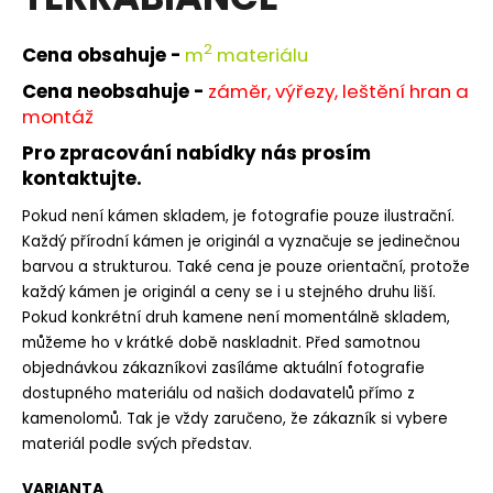
je
a
0,0
z
j
2
Cena obsahuje -
m
materiálu
5
í
hvězdiček.
Cena neobsahuje -
záměr, výřezy, leštění hran a
t
montáž
?
Pro zpracování nabídky nás prosím
kontaktujte.
Pokud není kámen skladem, je fotografie pouze ilustrační.
Každý přírodní kámen je originál a vyznačuje se jedinečnou
HLEDAT
barvou a strukturou. Také cena je pouze orientační, protože
každý kámen je originál a ceny se i u stejného druhu liší.
Pokud konkrétní druh kamene není momentálně skladem,
můžeme ho v krátké době naskladnit. Před samotnou
D
objednávkou zákazníkovi zasíláme aktuální fotografie
o
dostupného materiálu od našich dodavatelů přímo z
p
kamenolomů. Tak je vždy zaručeno, že zákazník si vybere
o
r
materiál podle svých představ.
u
VARIANTA