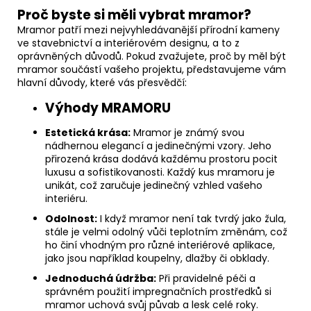
Proč byste si měli vybrat mramor?
Mramor patří mezi nejvyhledávanější přírodní kameny
ve stavebnictví a interiérovém designu, a to z
oprávněných důvodů. Pokud zvažujete, proč by měl být
mramor součástí vašeho projektu, představujeme vám
hlavní důvody, které vás přesvědčí:
Výhody MRAMORU
Estetická krása:
Mramor je známý svou
nádhernou elegancí a jedinečnými vzory. Jeho
přirozená krása dodává každému prostoru pocit
luxusu a sofistikovanosti. Každý kus mramoru je
unikát, což zaručuje jedinečný vzhled vašeho
interiéru.
Odolnost:
I když mramor není tak tvrdý jako žula,
stále je velmi odolný vůči teplotním změnám, což
ho činí vhodným pro různé interiérové aplikace,
jako jsou například koupelny, dlažby či obklady.
Jednoduchá údržba:
Při pravidelné péči a
správném použití impregnačních prostředků si
mramor uchová svůj půvab a lesk celé roky.