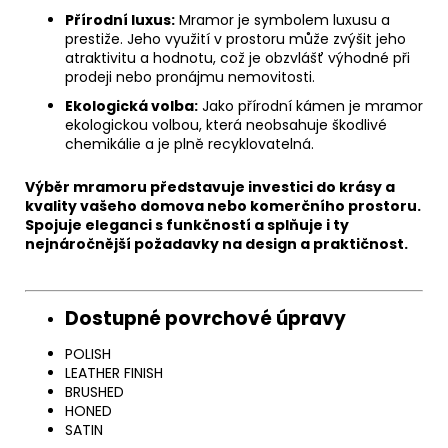
Přírodní luxus:
Mramor je symbolem luxusu a
prestiže. Jeho využití v prostoru může zvýšit jeho
atraktivitu a hodnotu, což je obzvlášť výhodné při
prodeji nebo pronájmu nemovitosti.
Ekologická volba:
Jako přírodní kámen je mramor
ekologickou volbou, která neobsahuje škodlivé
chemikálie a je plně recyklovatelná.
Chat
Výběr mramoru představuje investici do krásy a
textarea
kvality vašeho domova nebo komerčního prostoru.
Spojuje eleganci s funkčností a splňuje i ty
nejnáročnější požadavky na design a praktičnost.
Chat
textarea
Dostupné povrchové úpravy
POLISH
LEATHER FINISH
BRUSHED
HONED
SATIN