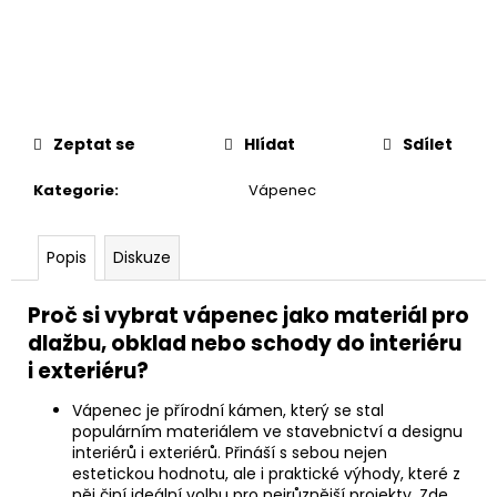
č
u
j
e
m
e
Zeptat se
Hlídat
Sdílet
Kategorie
:
Vápenec
Popis
Diskuze
Proč si vybrat vápenec jako materiál pro
dlažbu, obklad nebo schody do interiéru
i exteriéru?
Vápenec je přírodní kámen, který se stal
populárním materiálem ve stavebnictví a designu
interiérů i exteriérů. Přináší s sebou nejen
estetickou hodnotu, ale i praktické výhody, které z
něj činí ideální volbu pro nejrůznější projekty. Zde