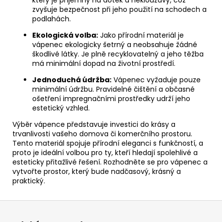
který je příjemný na dotek a neklouzavý, což
zvyšuje bezpečnost při jeho použití na schodech a
podlahách.
Ekologická volba:
Jako přírodní materiál je
vápenec ekologicky šetrný a neobsahuje žádné
škodlivé látky. Je plně recyklovatelný a jeho těžba
má minimální dopad na životní prostředí.
Jednoduchá údržba:
Vápenec vyžaduje pouze
minimální údržbu. Pravidelné čištění a občasné
ošetření impregnačními prostředky udrží jeho
estetický vzhled.
Výběr vápence představuje investici do krásy a
trvanlivosti vašeho domova či komerčního prostoru.
Tento materiál spojuje přírodní eleganci s funkčností, a
proto je ideální volbou pro ty, kteří hledají spolehlivé a
esteticky přitažlivé řešení. Rozhodněte se pro vápenec a
vytvořte prostor, který bude nadčasový, krásný a
praktický.
Z
á