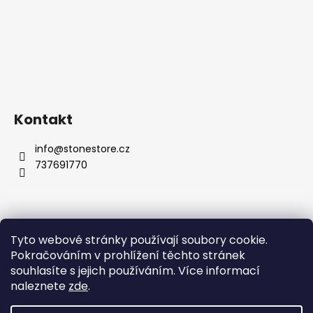
Kontakt
info
@
stonestore.cz
737691770
Tyto webové stránky používají soubory cookie.
Obchodní podmínky
Podmínky ochrany osobních údajů
Pokračováním v prohlížení těchto stránek
Velkoobchod
Kontakty
souhlasíte s jejich používáním. Více informací
naleznete
zde
.