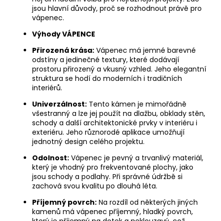
jsou hlavní důvody, proč se rozhodnout právě pro
vápenec.
Výhody VÁPENCE
Přirozená krása:
Vápenec má jemné barevné
odstíny a jedinečné textury, které dodávají
prostoru přirozený a vkusný vzhled. Jeho elegantní
struktura se hodí do moderních i tradičních
interiérů.
Univerzálnost:
Tento kámen je mimořádně
všestranný a lze jej použít na dlažbu, obklady stěn,
schody a další architektonické prvky v interiéru i
exteriéru. Jeho různorodé aplikace umožňují
jednotný design celého projektu.
Odolnost:
Vápenec je pevný a trvanlivý materiál,
který je vhodný pro frekventované plochy, jako
jsou schody a podlahy. Při správné údržbě si
zachová svou kvalitu po dlouhá léta.
Příjemný povrch:
Na rozdíl od některých jiných
kamenů má vápenec příjemný, hladký povrch,