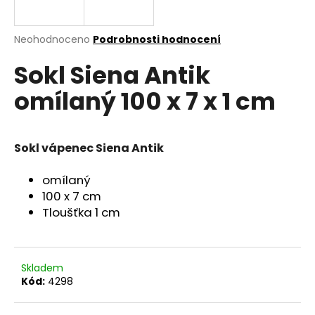
a
j
Průměrné
Neohodnoceno
Podrobnosti hodnocení
í
hodnocení
Sokl Siena Antik
produktu
t
je
?
omílaný 100 x 7 x 1 cm
0,0
z
5
hvězdiček.
Sokl vápenec Siena Antik
HLEDAT
omílaný
100 x 7 cm
Tloušťka 1 cm
D
o
p
Skladem
o
Kód:
4298
r
u