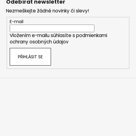
Odebírat newsletter
p
Nezmeškejte žádné novinky či slevy!
a
t
E-mail
í
Vložením e-mailu súhlasíte s
podmienkami
ochrany osobných údajov
PŘIHLÁSIT SE