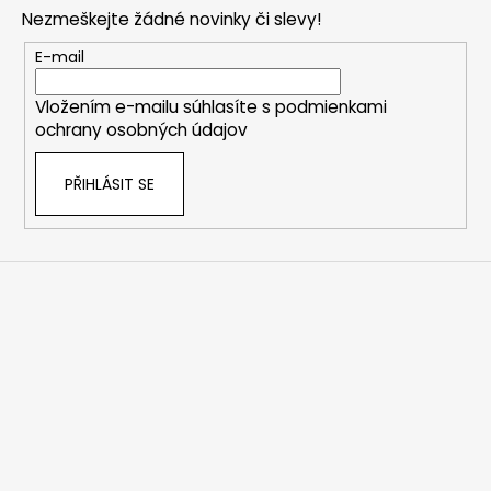
p
Nezmeškejte žádné novinky či slevy!
a
t
E-mail
í
Vložením e-mailu súhlasíte s
podmienkami
ochrany osobných údajov
PŘIHLÁSIT SE