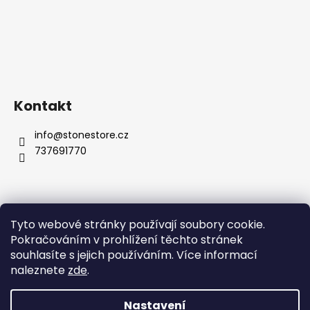
Kontakt
info
@
stonestore.cz
737691770
Tyto webové stránky používají soubory cookie.
Obchodní podmínky
Podmínky ochrany osobních údajů
Pokračováním v prohlížení těchto stránek
Velkoobchod
Kontakty
souhlasíte s jejich používáním. Více informací
naleznete
zde
.
Nastavení