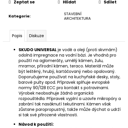
č
Zeptat se
Hlídat
Sdílet
u
j
STAVEBNÍ
Kategorie
:
ARCHITEKTURA
e
m
e
Popis
Diskuze
SKUDO UNIVERSAL
je vodě a oleji (proti skvrnám)
odolná impregnace na vodní bázi. Je vhodná pro
použití na aglomeráty, umělý kámen, žulu,
mramor, přírodní kámen, teraco. Materiál může
být leštěný, hrubý, kartáčovaný nebo opalovaný.
Doporučujeme používat na kuchyňské desky, stoly,
barové pulty apod. Přípravek splňuje evropské
normy 90/128 ECC pro kontakt s potravinami.
Výrobek neobsahuje žádná organická
rozpouštědla. Přípravek vyplní a uzavře mikropóry a
zabrání tak nasáknutí tekutinami. Kámen však
zůstane paropropustný, takže může dýchat a udrží
si tak své přirozené vlastnosti.
Návod k použití: