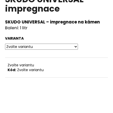
je
a
impregnace
0,0
z
j
5
í
hvězdiček.
SKUDO UNIVERSAL – impregnace na kámen
t
Balení: 1 litr
?
VARIANTA
HLEDAT
Zvolte variantu
Kód:
Zvolte variantu
D
o
p
o
r
u