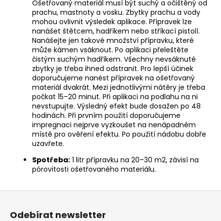
Ošetřovaný materiál musí být suchý a očištěný od
prachu, mastnoty a vosku. Zbytky prachu a vody
mohou ovlivnit výsledek aplikace. Přípravek lze
nanášet štětcem, hadříkem nebo stříkací pistolí.
Nanášejte jen takové množství přípravku, které
může kámen vsáknout. Po aplikaci přeleštěte
čistým suchým hadříkem. Všechny nevsáknuté
zbytky je třeba ihned odstranit. Pro lepší účinek
doporučujeme nanést přípravek na ošetřovaný
materiál dvakrát. Mezi jednotlivými nátěry je třeba
počkat 15–20 minut. Při aplikaci na podlahu na ni
nevstupujte. Výsledný efekt bude dosažen po 48
hodinách. Při prvním použití doporučujeme
impregnaci nejprve vyzkoušet na nenápadném
místě pro ověření efektu. Po použití nádobu dobře
uzavřete.
Spotřeba:
1 litr přípravku na 20–30 m2, závisí na
pórovitosti ošetřovaného materiálu.
Z
á
Odebírat newsletter