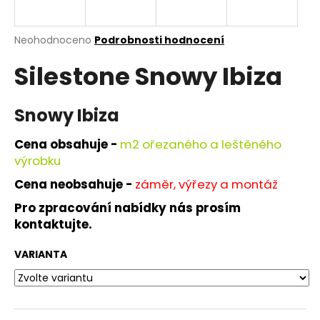
a
j
Průměrné
Neohodnoceno
Podrobnosti hodnocení
í
hodnocení
Silestone Snowy Ibiza
produktu
t
je
?
0,0
z
Snowy Ibiza
5
hvězdiček.
Cena obsahuje -
m
2 ořezaného a leštěného
výrobku
HLEDAT
Cena neobsahuje -
záměr, výřezy a montáž
Pro zpracování nabídky nás prosím
kontaktujte.
D
o
VARIANTA
p
o
r
u