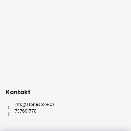
Kontakt
info
@
stonestore.cz
737691770