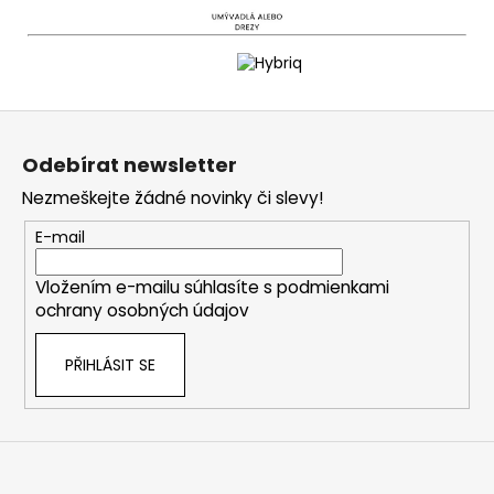
Z
á
Odebírat newsletter
p
Nezmeškejte žádné novinky či slevy!
a
t
E-mail
í
Vložením e-mailu súhlasíte s
podmienkami
ochrany osobných údajov
PŘIHLÁSIT SE