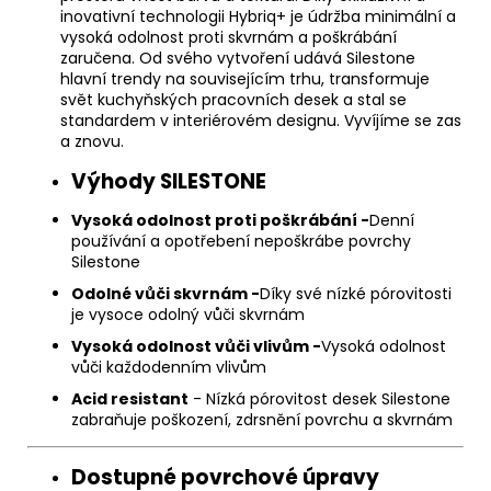
inovativní technologii Hybriq+ je údržba minimální a
vysoká odolnost proti skvrnám a poškrábání
zaručena. Od svého vytvoření udává Silestone
hlavní trendy na souvisejícím trhu, transformuje
svět kuchyňských pracovních desek a stal se
standardem v interiérovém designu. Vyvíjíme se zas
a znovu.
Výhody SILESTONE
Vysoká odolnost proti poškrábání -
Denní
používání a opotřebení nepoškrábe povrchy
Silestone
Odolné vůči skvrnám -
Díky své nízké pórovitosti
je vysoce odolný vůči skvrnám
Vysoká odolnost vůči vlivům -
Vysoká odolnost
vůči každodenním vlivům
Acid resistant
- Nízká pórovitost desek Silestone
zabraňuje poškození, zdrsnění povrchu a skvrnám
Dostupné povrchové úpravy