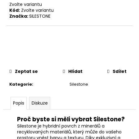
č
Zvolte variantu
u
Kód:
Zvolte variantu
j
Značka:
SILESTONE
e
m
e
Zeptat se
Hlídat
Sdílet
Kategorie
:
Silestone
Popis
Diskuze
Proč byste si měli vybrat Silestone?
Silestone je hybridní povrch z minerálů a
recyklovaných materiálů, který může do vašeho
prostoru vnést barvu a texturu. Díky exkluzivní a