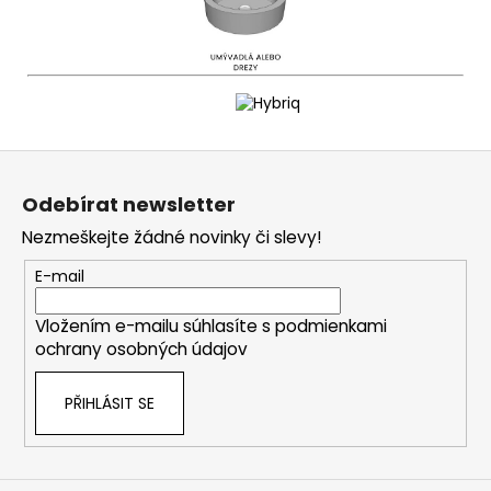
Z
á
Odebírat newsletter
p
Nezmeškejte žádné novinky či slevy!
a
t
E-mail
í
Vložením e-mailu súhlasíte s
podmienkami
ochrany osobných údajov
PŘIHLÁSIT SE