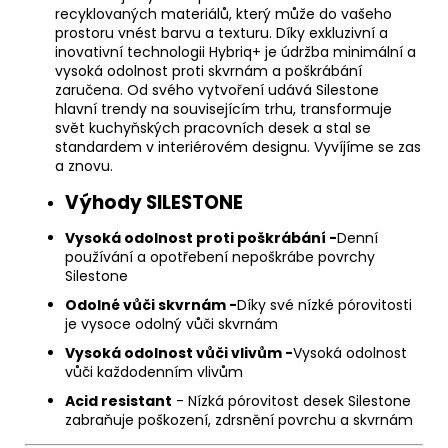
recyklovaných materiálů, který může do vašeho
prostoru vnést barvu a texturu. Díky exkluzivní a
inovativní technologii Hybriq+ je údržba minimální a
vysoká odolnost proti skvrnám a poškrábání
zaručena. Od svého vytvoření udává Silestone
hlavní trendy na souvisejícím trhu, transformuje
svět kuchyňských pracovních desek a stal se
standardem v interiérovém designu. Vyvíjíme se zas
a znovu.
Výhody SILESTONE
Vysoká odolnost proti poškrábání -
Denní
používání a opotřebení nepoškrábe povrchy
Silestone
Odolné vůči skvrnám -
Díky své nízké pórovitosti
je vysoce odolný vůči skvrnám
Vysoká odolnost vůči vlivům -
Vysoká odolnost
vůči každodenním vlivům
Acid resistant
- Nízká pórovitost desek Silestone
zabraňuje poškození, zdrsnění povrchu a skvrnám