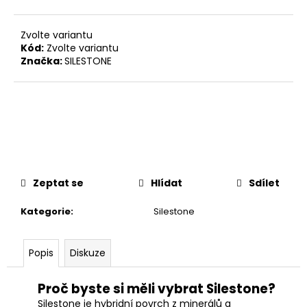
č
u
j
Zvolte variantu
e
Kód:
Zvolte variantu
m
Značka:
SILESTONE
e
Zeptat se
Hlídat
Sdílet
Kategorie
:
Silestone
Popis
Diskuze
Proč byste si měli vybrat Silestone?
Silestone je hybridní povrch z minerálů a