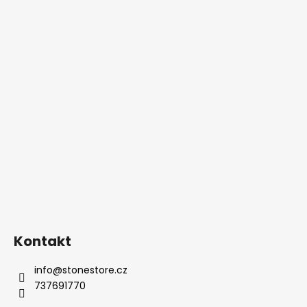
Kontakt
info
@
stonestore.cz
737691770