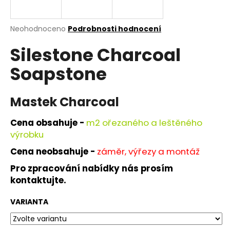
a
j
Průměrné
Neohodnoceno
Podrobnosti hodnocení
í
hodnocení
Silestone Charcoal
produktu
t
je
?
Soapstone
0,0
z
5
hvězdiček.
Mastek Charcoal
HLEDAT
Cena obsahuje -
m
2 ořezaného a leštěného
výrobku
Cena neobsahuje -
záměr, výřezy a montáž
D
Pro zpracování nabídky nás prosím
o
kontaktujte.
p
o
VARIANTA
r
u