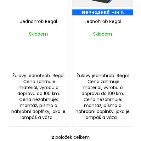
p
ů
a
r
199 742,26 KČ
–64 %
j
o
Jednohrob Regal
Jednohrob Regal
í
d
t
Skladem
Skladem
u
?
k
t
ů
HLEDAT
Žulový jednohrob Regal
Žulový jednohrob Regal
Cena zahrnuje:
Cena zahrnuje:
materiál, výrobu a
materiál, výrobu a
dopravu do 100 km.
dopravu do 100 km.
D
Cena nezahrnuje:
Cena nezahrnuje:
montáž, písmo a
montáž, písmo a
o
náhrobní doplňky, jako je
náhrobní doplňky, jako je
p
lampáš a váza....
lampáš a váza....
o
r
u
2
položek celkem
O