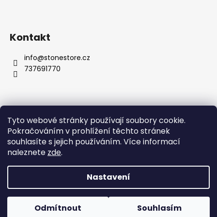
Kontakt
info
@
stonestore.cz
737691770
Tyto webové stránky používají soubory cookie.
Obchodní podmínky
Podmínky ochrany osobních údajů
Pokračováním v prohlížení těchto stránek
Velkoobchod
Kontakty
souhlasíte s jejich používáním. Více informací
naleznete
zde
.
Nastavení
Vytvořil Shoptet
Copyright 2026
STONESTORE
. Všechna práva vyhrazena.
Odmítnout
Souhlasím
Upravit nastavení cookies