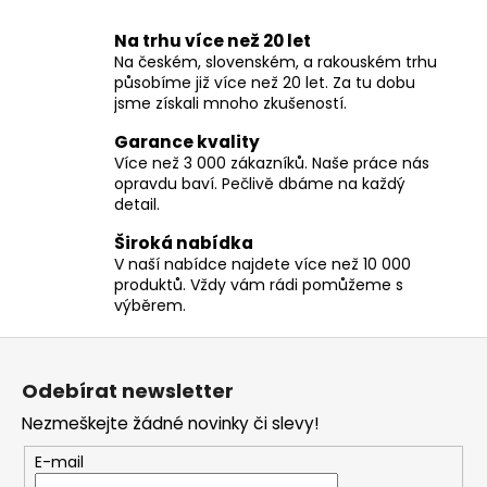
č
v
u
Na trhu více než 20 let
l
j
Na českém, slovenském, a rakouském trhu
á
e
působíme již více než 20 let. Za tu dobu
d
m
jsme získali mnoho zkušeností.
a
e
c
Garance kvality
í
Více než 3 000 zákazníků. Naše práce nás
opravdu baví. Pečlivě dbáme na každý
p
detail.
r
v
Široká nabídka
k
V naší nabídce najdete více než 10 000
y
produktů. Vždy vám rádi pomůžeme s
v
výběrem.
ý
Z
p
á
i
Odebírat newsletter
p
s
Nezmeškejte žádné novinky či slevy!
u
a
t
E-mail