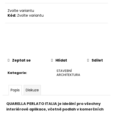
č
u
Zvolte variantu
j
Kód:
Zvolte variantu
e
m
e
Zeptat se
Hlídat
Sdílet
STAVEBNÍ
Kategorie
:
ARCHITEKTURA
Popis
Diskuze
QUARELLA PERLATO ITALIA je ideální pro všechny
interiérové aplikace, včetně podlah v komerčních