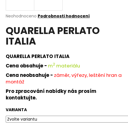
a
j
Průměrné
Neohodnoceno
Podrobnosti hodnocení
í
hodnocení
QUARELLA PERLATO
produktu
t
je
?
ITALIA
0,0
z
5
hvězdiček.
QUARELLA PERLATO ITALIA
2
Cena obsahuje -
m
materiálu
HLEDAT
Cena neobsahuje -
záměr, výřezy, leštění hran a
montáž
D
Pro zpracování nabídky nás prosím
o
kontaktujte.
p
o
VARIANTA
r
u