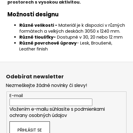
prostorech s vysokou aktivitou.
Možnosti designu
Různé velikosti -
Materiál je k dispozici v různých
formátech a velkých deskách 3050 x 1240 mm.
Různé tloušťky-
Dostupné v 30, 20 nebo 12 mm
Různé povrchové úpravy
- Lesk, Broušené,
Leather finish
Z
á
Odebírat newsletter
p
Nezmeškejte žádné novinky či slevy!
a
t
E-mail
í
Vložením e-mailu súhlasíte s
podmienkami
ochrany osobných údajov
PŘIHLÁSIT SE