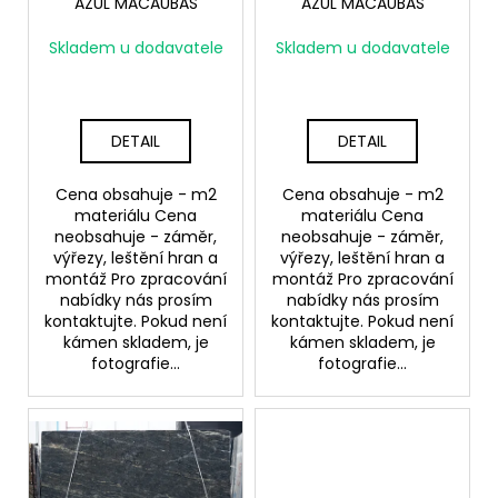
č
o
AZUL MACAUBAS
AZUL MACAUBAS
u
d
Skladem u dodavatele
Skladem u dodavatele
j
u
e
k
m
t
e
DETAIL
DETAIL
ů
Cena obsahuje - m2
Cena obsahuje - m2
materiálu Cena
materiálu Cena
neobsahuje - záměr,
neobsahuje - záměr,
výřezy, leštění hran a
výřezy, leštění hran a
montáž Pro zpracování
montáž Pro zpracování
nabídky nás prosím
nabídky nás prosím
kontaktujte. Pokud není
kontaktujte. Pokud není
kámen skladem, je
kámen skladem, je
fotografie...
fotografie...