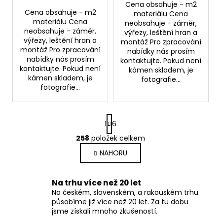
Cena obsahuje - m2
Cena obsahuje - m2
materiálu Cena
materiálu Cena
neobsahuje - záměr,
neobsahuje - záměr,
výřezy, leštění hran a
výřezy, leštění hran a
montáž Pro zpracování
montáž Pro zpracování
nabídky nás prosím
nabídky nás prosím
kontaktujte. Pokud není
kontaktujte. Pokud není
kámen skladem, je
kámen skladem, je
fotografie...
fotografie...
S
1
6
t
r
258
položek celkem
O
á
v
NAHORU
n
l
k
o
á
Na trhu více než 20 let
v
d
á
Na českém, slovenském, a rakouském trhu
a
n
působíme již více než 20 let. Za tu dobu
c
í
jsme získali mnoho zkušeností.
í