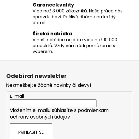
p
Garance kvality
Více než 3 000 zákazníků. Naše práce nás
r
opravdu baví. Pečlivě dbáme na každý
v
detail.
k
y
Široká nabídka
v
V naší nabídce najdete více než 10 000
ý
produktů. Vždy vám rádi pomůžeme s
výběrem.
p
i
Z
s
á
u
Odebírat newsletter
p
Nezmeškejte žádné novinky či slevy!
a
t
E-mail
í
Vložením e-mailu súhlasíte s
podmienkami
ochrany osobných údajov
PŘIHLÁSIT SE