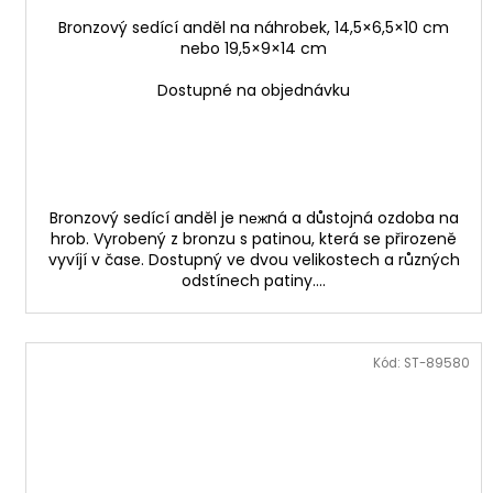
Bronzový sedící anděl na náhrobek, 14,5×6,5×10 cm
nebo 19,5×9×14 cm
Dostupné na objednávku
Bronzový sedící anděl je nежná a důstojná ozdoba na
hrob. Vyrobený z bronzu s patinou, která se přirozeně
vyvíjí v čase. Dostupný ve dvou velikostech a různých
odstínech patiny....
Kód:
ST-89580