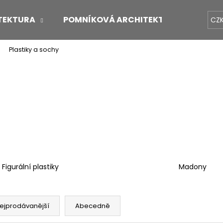
TEKTURA
POMNÍKOVÁ ARCHITEKTURA
O 
CZ
Plastiky a sochy
Co potřebujete najít?
HLEDAT
Doporučujeme
Figurální plastiky
Madony
ejprodávanější
Abecedně