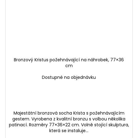
Bronzový Kristus požehnávající na náhrobek, 77×36
cm
Dostupné na objednávku
Majestátní bronzová socha Krista s požehnávajícím
gestem. Vyrobena z kvalitní bronzu s volbou několika
patinací. Rozměry 77×36×22 cm. Volně stojící skulptura,
která se instaluje...