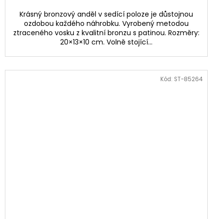
Krásný bronzový anděl v sedící poloze je důstojnou
ozdobou každého náhrobku. Vyrobený metodou
ztraceného vosku z kvalitní bronzu s patinou. Rozměry:
20×13×10 cm. Volně stojící...
Kód:
ST-85264