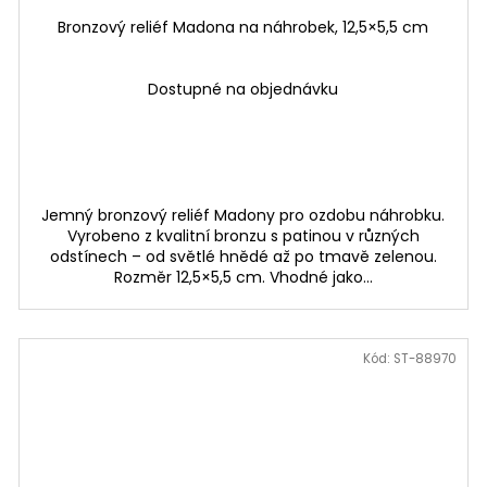
Bronzový reliéf Madona na náhrobek, 12,5×5,5 cm
Dostupné na objednávku
Jemný bronzový reliéf Madony pro ozdobu náhrobku.
Vyrobeno z kvalitní bronzu s patinou v různých
odstínech – od světlé hnědé až po tmavě zelenou.
Rozměr 12,5×5,5 cm. Vhodné jako...
Kód:
ST-88970