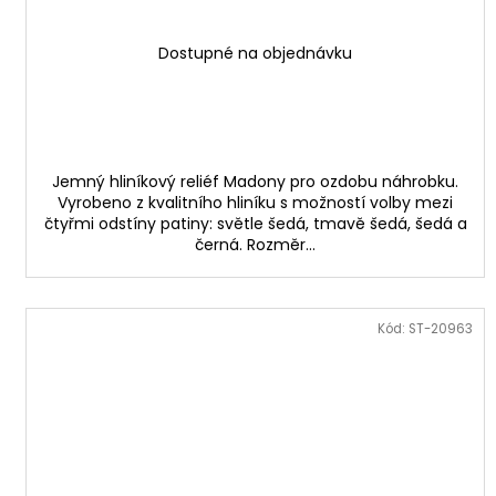
Dostupné na objednávku
Jemný hliníkový reliéf Madony pro ozdobu náhrobku.
Vyrobeno z kvalitního hliníku s možností volby mezi
čtyřmi odstíny patiny: světle šedá, tmavě šedá, šedá a
černá. Rozměr...
Kód:
ST-20963