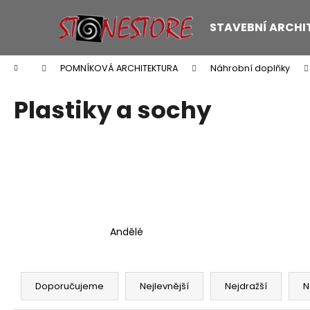
K
Přejít
na
o
STAVEBNÍ ARCHI
obsah
Zpět
Zpět
š
do
do
í
Domů
POMNÍKOVÁ ARCHITEKTURA
Náhrobní doplňky
k
obchodu
obchodu
Plastiky a sochy
Andělé
Ř
a
Doporučujeme
Nejlevnější
Nejdražší
N
z