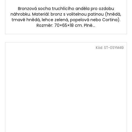
Bronzová socha truchlícího anděla pro ozdobu
náhrobku. Materiál: bronz s volitelnou patinou (hnědá,
tmavě hnědá, lehce zelená, popelová nebo Cortina).
Rozměr: 70×65×18 cm. Plně...
Kód:
ST-0SYM49