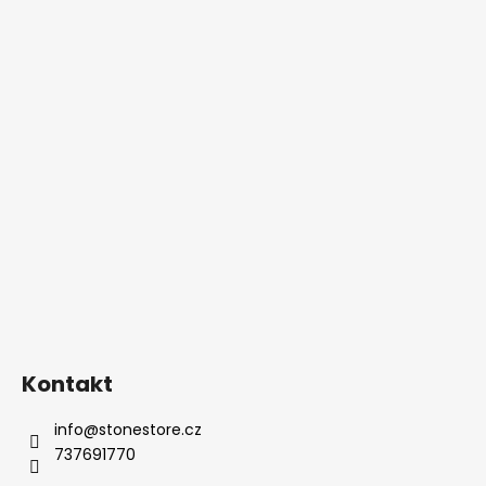
Kontakt
info
@
stonestore.cz
737691770