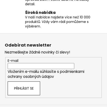
p
č
detail.
r
u
v
j
Široká nabídka
k
e
V naší nabídce najdete více než 10 000
y
m
produktů. Vždy vám rádi pomůžeme s
v
e
výběrem.
ý
Z
p
á
i
Odebírat newsletter
p
s
Nezmeškejte žádné novinky či slevy!
u
a
t
E-mail
í
Vložením e-mailu súhlasíte s
podmienkami
ochrany osobných údajov
PŘIHLÁSIT SE