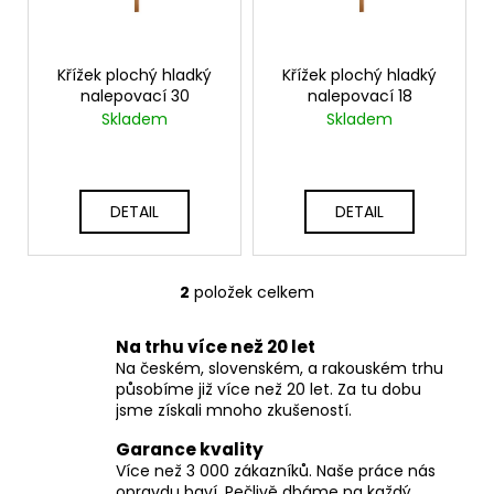
p
ů
a
r
j
o
Křížek plochý hladký
Křížek plochý hladký
í
nalepovací 30
nalepovací 18
d
t
Skladem
Skladem
u
?
k
t
DETAIL
DETAIL
ů
HLEDAT
2
položek celkem
O
v
Na trhu více než 20 let
l
D
Na českém, slovenském, a rakouském trhu
á
o
působíme již více než 20 let. Za tu dobu
d
p
jsme získali mnoho zkušeností.
a
o
c
r
Garance kvality
í
u
Více než 3 000 zákazníků. Naše práce nás
opravdu baví. Pečlivě dbáme na každý