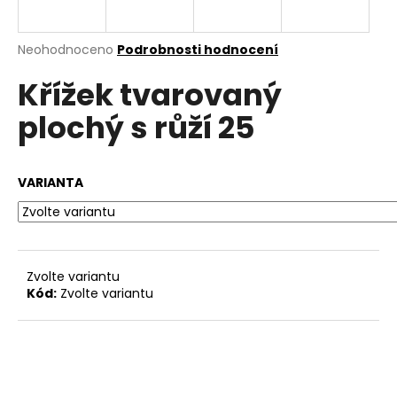
a
j
Průměrné
Neohodnoceno
Podrobnosti hodnocení
í
hodnocení
Křížek tvarovaný
produktu
t
je
?
plochý s růží 25
0,0
z
5
hvězdiček.
VARIANTA
HLEDAT
Zvolte variantu
D
Kód:
Zvolte variantu
o
p
o
r
u