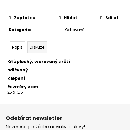
č
u
j
Zeptat se
Hlídat
Sdílet
e
m
Kategorie
:
Odlievané
e
Popis
Diskuze
Kříž plochý, tvarovaný s růží
odlévaný
k lepení
Rozměry v cm:
25 x 12,5
Z
á
Odebírat newsletter
p
Nezmeškejte žádné novinky či slevy!
a