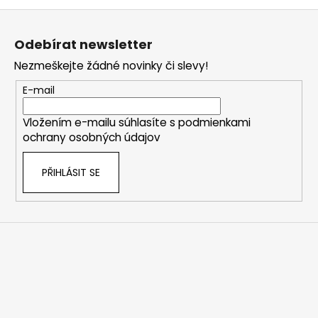
Z
á
Odebírat newsletter
p
Nezmeškejte žádné novinky či slevy!
a
t
E-mail
í
Vložením e-mailu súhlasíte s
podmienkami
ochrany osobných údajov
PŘIHLÁSIT SE