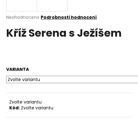
a
j
Průměrné
Neohodnoceno
Podrobnosti hodnocení
í
hodnocení
Kříž Serena s Ježíšem
produktu
t
je
?
0,0
z
5
hvězdiček.
VARIANTA
HLEDAT
D
Zvolte variantu
o
Kód:
Zvolte variantu
p
o
r
u