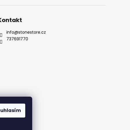
Kontakt
info
@
stonestore.cz
737691770
Kontakty
ouhlasím