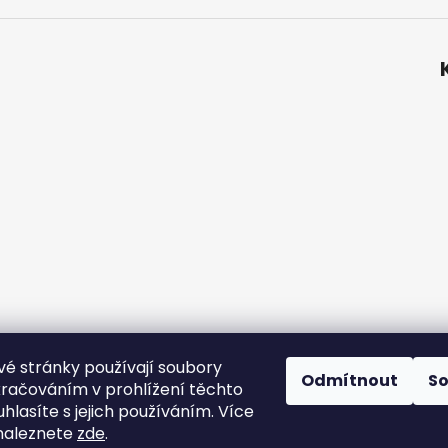
é stránky používají soubory
ní podmínky
Podmínky ochrany osobních údajů
Velkoobchod
Odmítnout
S
kračováním v prohlížení těchto
hlasíte s jejich používáním. Více
naleznete
zde
.