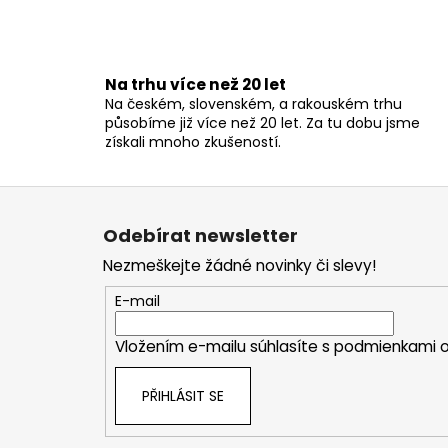
Na trhu více než 20 let
Na českém, slovenském, a rakouském trhu
působíme již více než 20 let. Za tu dobu jsme
získali mnoho zkušeností.
Z
á
Odebírat newsletter
p
Nezmeškejte žádné novinky či slevy!
a
t
E-mail
í
Vložením e-mailu súhlasíte s
podmienkami o
PŘIHLÁSIT SE