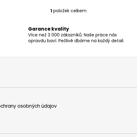
1
položek celkem
O
v
l
Garance kvality
á
Více než 3 000 zákazníků. Naše práce nás
d
opravdu baví. Pečlivě dbáme na každý detail.
a
c
í
p
r
v
k
y
v
chrany osobných údajov
ý
p
i
s
u