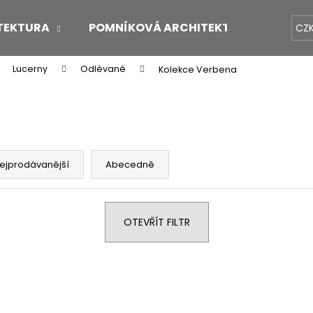
TEKTURA
POMNÍKOVÁ ARCHITEKTURA
O 
CZ
Lucerny
Odlévané
Kolekce Verbena
Co potřebujete najít?
HLEDAT
ejprodávanější
Abecedně
Doporučujeme
OTEVŘÍT FILTR