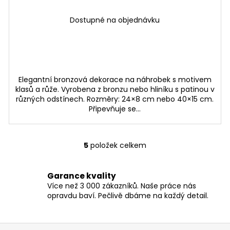
Dostupné na objednávku
Elegantní bronzová dekorace na náhrobek s motivem
klasů a růže. Vyrobena z bronzu nebo hliníku s patinou v
různých odstínech. Rozměry: 24×8 cm nebo 40×15 cm.
Připevňuje se...
5
položek celkem
O
v
l
Garance kvality
á
Více než 3 000 zákazníků. Naše práce nás
d
opravdu baví. Pečlivě dbáme na každý detail.
a
c
í