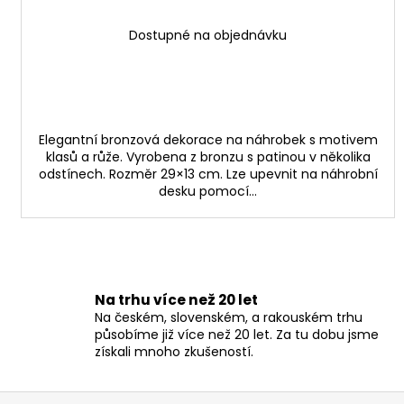
Dostupné na objednávku
Elegantní bronzová dekorace na náhrobek s motivem
klasů a růže. Vyrobena z bronzu s patinou v několika
odstínech. Rozměr 29×13 cm. Lze upevnit na náhrobní
desku pomocí...
Na trhu více než 20 let
Na českém, slovenském, a rakouském trhu
působíme již více než 20 let. Za tu dobu jsme
získali mnoho zkušeností.
Z