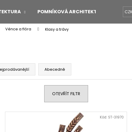
TEKTURA
POMNÍKOVÁ ARCHITEKTURA
O 
CZ
Věnce a flóra
Klasy a trávy
Co potřebujete najít?
HLEDAT
ejprodávanější
Abecedně
Doporučujeme
OTEVŘÍT FILTR
Kód:
ST-31970