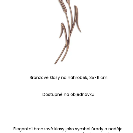
i
u
s
k
p
t
r
ů
o
d
u
k
t
ů
Bronzové klasy na náhrobek, 35×11 cm
Dostupné na objednávku
Elegantní bronzové klasy jako symbol úrody a naděje.