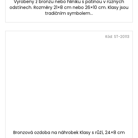
Vyrobeny z bronzu nebo hliníku s patinou v různých
odstínech. Rozměry 21×8 cm nebo 26×10 cm. Klasy jsou
tradičním symbolem...
Kód:
ST-20113
Bronzová ozdoba na náhrobek Klasy s růží, 24×8 cm