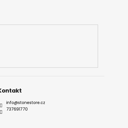
Kontakt
info
@
stonestore.cz
737691770