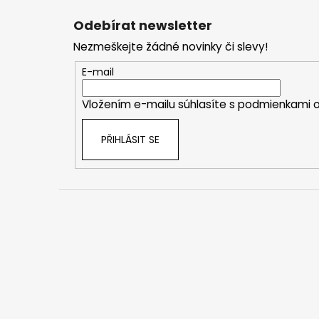
á
Odebírat newsletter
p
Nezmeškejte žádné novinky či slevy!
a
t
E-mail
í
Vložením e-mailu súhlasíte s
podmienkami o
PŘIHLÁSIT SE