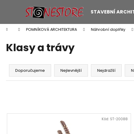
K
Přejít
na
o
STAVEBNÍ ARCHI
obsah
Zpět
Zpět
š
do
do
í
Domů
POMNÍKOVÁ ARCHITEKTURA
Náhrobní doplňky
k
obchodu
obchodu
Klasy a trávy
Ř
a
Doporučujeme
Nejlevnější
Nejdražší
N
z
e
n
í
p
V
r
ý
Kód:
ST-20088
o
p
d