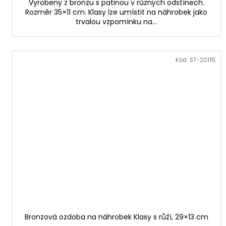
Vyrobeny z bronzu s patinou v různých odstínech.
Rozměr 35×11 cm. Klasy lze umístit na náhrobek jako
trvalou vzpomínku na...
Kód:
ST-20115
Bronzová ozdoba na náhrobek Klasy s růží, 29×13 cm